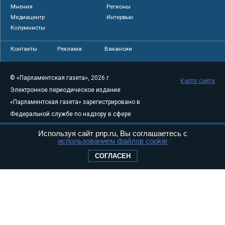
Мнения
Регионы
Медиацентр
Интервью
Колумнисты
Контакты
Реклама
Вакансии
© «Парламентская газета», 2026 г.
Карта сайта
Электронное периодическое издание
«Парламентская газета» зарегистрировано в
Федеральной службе по надзору в сфере
связи, информационных технологий и
Используя сайт pnp.ru, Вы соглашаетесь с
массовых коммуникаций (Роскомнадзор) 05
использованием файлов cookie
августа 2011 года. 18+
СОГЛАСЕН
Свидетельство о регистрации Эл № ФС77-
46097
Учредитель — АНО «Парламентская газета»
Исполняющий обязанности главного
редактора — Абдуллаев М.Р.
Тел.: +7 (495) 637–69–79 E-mail:
pg@pnp.ru