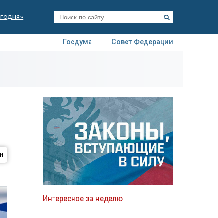
егодня»
Госдума
Совет Федерации
я
Авто
Недвижимость
Технологии
иза
Интересное за неделю