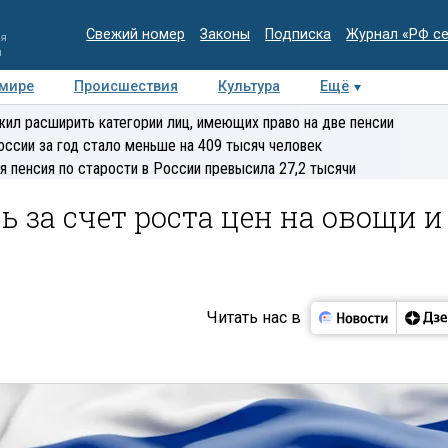
Свежий номер
Законы
Подписка
Журнал «РФ с
ия
и
 мире
Происшествия
Культура
Ещё
Медиацентр
Интервью
Колумнисты
Делова
ил расширить категории лиц, имеющих право на две пенсии
эксперт
оссии за год стало меньше на 409 тысяч человек
я пенсия по старости в России превысила 27,2 тысячи
 за счет роста цен на овощи и
Читать нас в