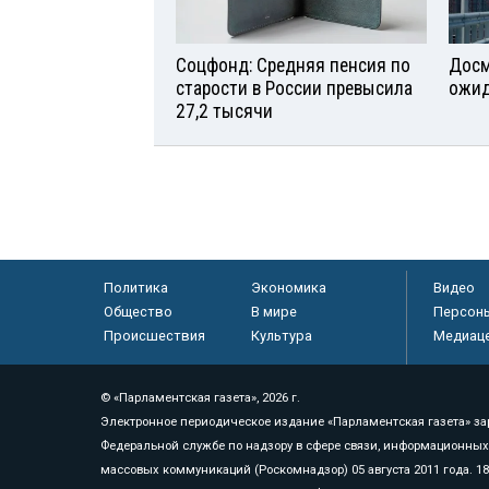
Соцфонд: Средняя пенсия по
Досм
старости в России превысила
ожид
27,2 тысячи
Политика
Экономика
Видео
Общество
В мире
Персон
Происшествия
Культура
Медиац
© «Парламентская газета», 2026 г.
Электронное периодическое издание «Парламентская газета» за
Федеральной службе по надзору в сфере связи, информационных
массовых коммуникаций (Роскомнадзор) 05 августа 2011 года. 1