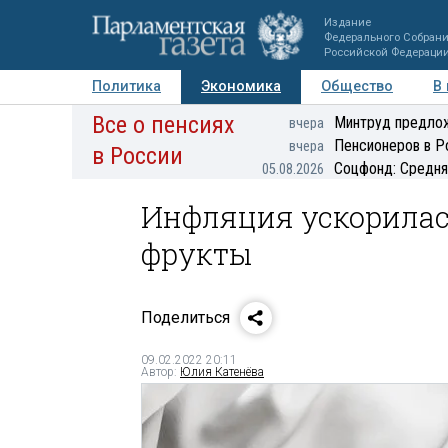
Издание
Федерального Собран
Российской Федераци
Политика
Экономика
Общество
В
Все о пенсиях
Фото
Авторы
Персоны
Мнения
Регионы
Минтруд предлож
вчера
Пенсионеров в Р
вчера
в России
Соцфонд: Средня
05.08.2026
Инфляция ускорилась
фрукты
Поделиться
09.02.2022 20:11
Автор:
Юлия Катенёва