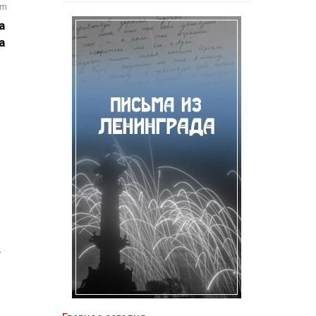
om
а
а
в