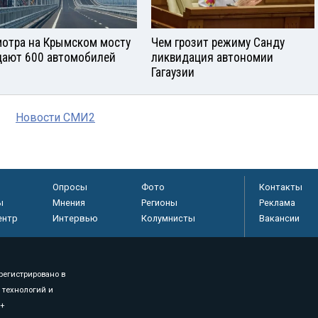
отра на Крымском мосту
Чем грозит режиму Санду
ают 600 автомобилей
ликвидация автономии
Гагаузии
Новости СМИ2
Опросы
Фото
Контакты
ы
Мнения
Регионы
Реклама
ентр
Интервью
Колумнисты
Вакансии
регистрировано в
 технологий и
8+