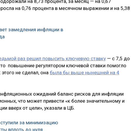
дорожали на 8,73 процента, за месяц — на 0,67
ыросла на 0,76 процента в месячном выражении и на 5,38
ает замедления инфляции в
да
седьмой раз решил повысить ключевую ставку
— с 7,5 до
, что повышение регулятором ключевой ставки помогло
 этого не сделал, она
была бы выше нынешней на 4
 инфляционных ожиданий баланс рисков для инфляции
онных, что может привести «к более значительному и
и вверх от цели», указали в ЦБ.
ыступили за минимизацию
кты вплоть до нуля