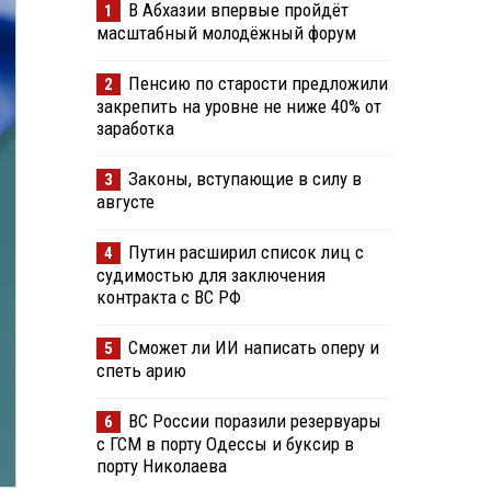
В Абхазии впервые пройдёт
1
масштабный молодёжный форум
Пенсию по старости предложили
2
закрепить на уровне не ниже 40% от
заработка
Законы, вступающие в силу в
3
августе
Путин расширил список лиц с
4
судимостью для заключения
контракта с ВС РФ
Сможет ли ИИ написать оперу и
5
спеть арию
ВС России поразили резервуары
6
с ГСМ в порту Одессы и буксир в
порту Николаева