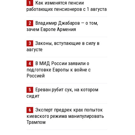
Как изменятся пенсии
1
работающих пенсионеров с 1 августа
Владимир Джабаров — о том,
2
зачем Европе Армения
Законы, вступающие в силу в
3
августе
В МИД России заявили о
4
подготовке Европы к войне с
Россией
Ереван рубит сук, на котором
5
сидит
Эксперт предрек крах попыток
6
киевского режима манипулировать
Трампом