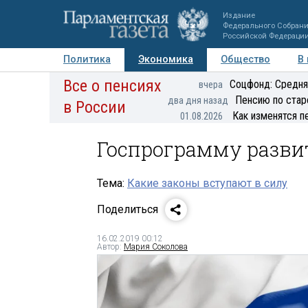
Издание
Федерального Собран
Российской Федераци
Политика
Экономика
Общество
В
Все о пенсиях
Фото
Авторы
Персоны
Мнения
Регионы
Соцфонд: Средня
вчера
Пенсию по стар
два дня назад
в России
Как изменятся п
01.08.2026
Госпрограмму развит
Тема:
Какие законы вступают в силу
Поделиться
16.02.2019 00:12
Автор:
Мария Соколова