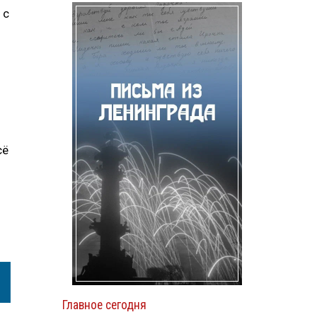
 с
я
сё
Главное сегодня