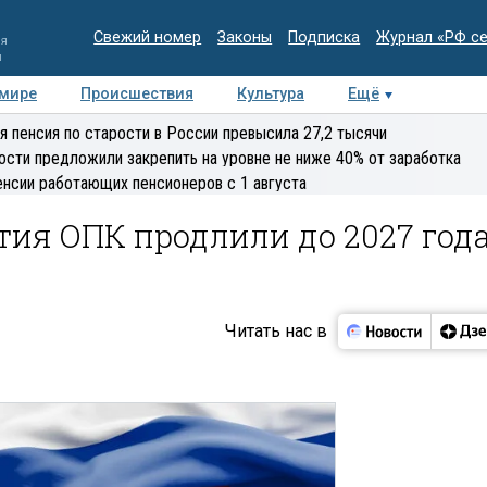
Свежий номер
Законы
Подписка
Журнал «РФ с
ия
и
 мире
Происшествия
Культура
Ещё
Медиацентр
Интервью
Колумнисты
Делова
я пенсия по старости в России превысила 27,2 тысячи
эксперт
ости предложили закрепить на уровне не ниже 40% от заработка
енсии работающих пенсионеров с 1 августа
ия ОПК продлили до 2027 год
Читать нас в