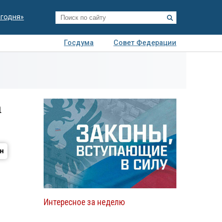
егодня»
Госдума
Совет Федерации
я
Авто
Недвижимость
Технологии
иза
а
Интересное за неделю