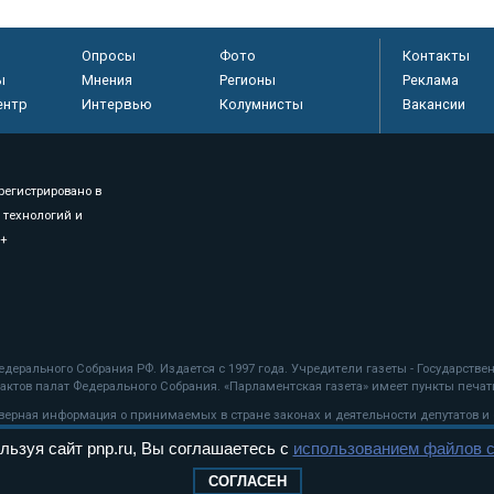
Опросы
Фото
Контакты
ы
Мнения
Регионы
Реклама
ентр
Интервью
Колумнисты
Вакансии
регистрировано в
 технологий и
8+
.
дерального Собрания РФ. Издается с 1997 года. Учредители газеты - Государств
ктов палат Федерального Собрания. «Парламентская газета» имеет пункты печати
оверная информация о принимаемых в стране законах и деятельности депутатов и
льзуя сайт pnp.ru, Вы соглашаетесь с
использованием файлов c
ехнологии
СОГЛАСЕН