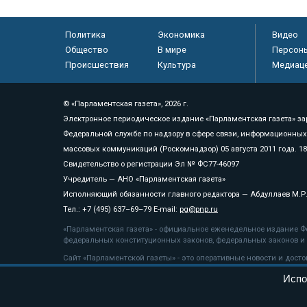
Политика
Экономика
Видео
Общество
В мире
Персон
Происшествия
Культура
Медиац
© «Парламентская газета», 2026 г.
Электронное периодическое издание «Парламентская газета» за
Федеральной службе по надзору в сфере связи, информационных
массовых коммуникаций (Роскомнадзор) 05 августа 2011 года. 1
Свидетельство о регистрации Эл № ФС77-46097
Учредитель — АНО «Парламентская газета»
Исполняющий обязанности главного редактора — Абдуллаев М.Р
Тел.: +7 (495) 637–69–79 E-mail:
pg@pnp.ru
«Парламентская газета» - официальное еженедельное издание Фе
федеральных конституционных законов, федеральных законов и а
Сайт «Парламентской газеты» - это оперативные новости и дост
«Парламентской газеты» активная ссылка на pnp.ru обязательна.
Испо
На информационном ресурсе применяются
рекомендательные т
Положение о защите персональных данных