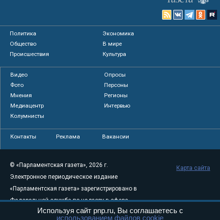
Политика
Экономика
Общество
В мире
Происшествия
Культура
Видео
Опросы
Фото
Персоны
Мнения
Регионы
Медиацентр
Интервью
Колумнисты
Контакты
Реклама
Вакансии
© «Парламентская газета», 2026 г.
Карта сайта
Электронное периодическое издание
«Парламентская газета» зарегистрировано в
Федеральной службе по надзору в сфере
Используя сайт pnp.ru, Вы соглашаетесь с
связи, информационных технологий и
использованием файлов cookie