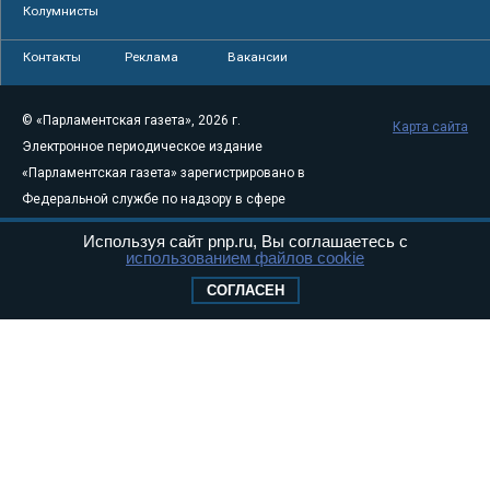
Колумнисты
Контакты
Реклама
Вакансии
© «Парламентская газета», 2026 г.
Карта сайта
Электронное периодическое издание
«Парламентская газета» зарегистрировано в
Федеральной службе по надзору в сфере
связи, информационных технологий и
Используя сайт pnp.ru, Вы соглашаетесь с
массовых коммуникаций (Роскомнадзор) 05
использованием файлов cookie
августа 2011 года. 18+
СОГЛАСЕН
Свидетельство о регистрации Эл № ФС77-
46097
Учредитель — АНО «Парламентская газета»
Исполняющий обязанности главного
редактора — Абдуллаев М.Р.
Тел.: +7 (495) 637–69–79 E-mail:
pg@pnp.ru
«Парламентская газета» - официальное еженедельное издание
Федерального Собрания РФ. Издается с 1997 года. Учредители