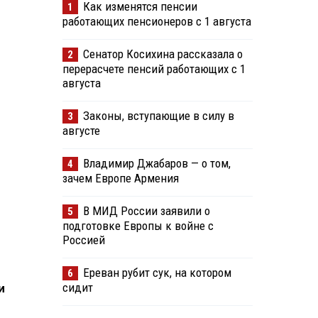
Как изменятся пенсии
1
работающих пенсионеров с 1 августа
Сенатор Косихина рассказала о
2
перерасчете пенсий работающих с 1
августа
Законы, вступающие в силу в
3
августе
Владимир Джабаров — о том,
4
зачем Европе Армения
В МИД России заявили о
5
подготовке Европы к войне с
Россией
Ереван рубит сук, на котором
6
сидит
и