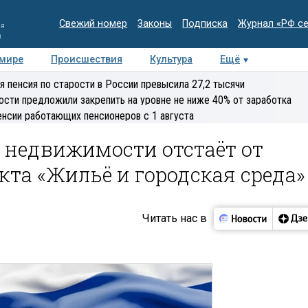
Свежий номер
Законы
Подписка
Журнал «РФ с
ия
и
 мире
Происшествия
Культура
Ещё
Медиацентр
Интервью
Колумнисты
Делова
я пенсия по старости в России превысила 27,2 тысячи
эксперт
ости предложили закрепить на уровне не ниже 40% от заработка
енсии работающих пенсионеров с 1 августа
 недвижимости отстаёт от
кта «Жильё и городская среда»
Читать нас в