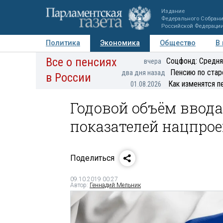
Издание
Федерального Собран
Российской Федераци
Политика
Экономика
Общество
В
Все о пенсиях
Фото
Авторы
Персоны
Мнения
Регионы
Соцфонд: Средня
вчера
Пенсию по стар
два дня назад
в России
Как изменятся п
01.08.2026
Годовой объём ввода
показателей нацпрое
Поделиться
09.10.2019 00:27
Автор:
Геннадий Мельник