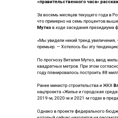
«правительственного часа» расска
За восемь месяцев текущего года в Р
что примерно на семь процентов выше
Мутко
в ходе заседания президиума ф
«Мы увидели некий тренд увеличения,
премьер. — Хотелось бы эту тенденцию
По прогнозу Виталия Мутко, ввод жиль
квадратных метров. При этом согласно
году планировалось построить 88 милл
Ранее министр строительства и ЖКХ
В
нацпроекта «Жилье и городская среда
2019-м, 2020-м и 2021-м годах в пред
Однако в проекте федерального бюдже
который сейчас находится на рассмо