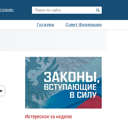
егодня»
Госдума
Совет Федерации
я
Авто
Недвижимость
Технологии
иза
Интересное за неделю