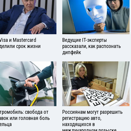
Visа и Mastercard
Ведущие IT-эксперты
делили срок жизни
рассказали, как распознать
дипфейк
тромобиль: свобода от
Россиянам могут разрешить
авок или головная боль
регистрацию авто,
ельца
находящихся в
международном розыске