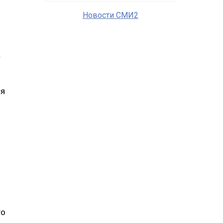
Новости СМИ2
.
ся
и
го