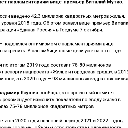
жет парламентариям вице-премьер Виталий Мутко.
оссии введено 42,3 миллиона квадратных метров жилья,
 уровня 2018 года. Об этом заявил вице-премьер
Витал
ракции «Единая Россия» в Госдуме 7 октября.
 — поделился оптимизмом с парламентариями вице-
 закрепить. У нас амбициозные цели уже на этот год».
я по итогам 2019 года составит 78-80 миллионов
 паспорту нацпроекта «Жилье и городская среда», в 201
ионов, а в 2020 году — 98 миллионов «квадратов» жилья
ладимир Якушев
сообщал, что проектный комитет
» рекомендует изменить показатели по вводу жилья в
елах 75-78 миллионов квадратных метров.
та на 2020 год и плановый период 2021 и 2022 годов,
трении Госдумы, объёмы строительства недвижимости