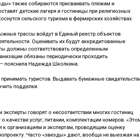
зды» также собираются присваивать пляжам и
тавят детские лагеря и гостиницы при религиозных
оснутся сельского туризма в фермерских хозяйствах.
олыжные трассы войдут в Единый реестр объектов
еятельности. Оценивать их будут аккредитованные
ерты должны соответствовать определенным
ганизации обязаны периодически проходить
 — пояснила Надежда Школкина.
ят принимать туристов. Выдавать бумажные свидетельств
ючить подделки.
и эксперты говорят о несоответствии многих гостиниц
о качестве услуг, питании, комплектации номеров. «Это
 к организациям и экспертам, проводящим оценку
онопроекту. Часто «звезды» дают, вообще не выезжая на