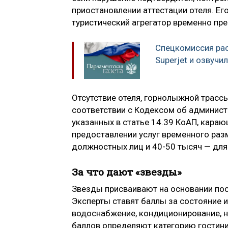
приостановлении аттестации отеля. Ег
туристический агрегатор временно пре
Спецкомиссия ра
Superjet и озвуч
Отсутствие отеля, горнолыжной трассы
соответствии с Кодексом об админист
указанных в статье 14.39 КоАП, кара
предоставлении услуг временного раз
должностных лиц и 40-50 тысяч — для
За что дают «звезды»
Звезды присваивают на основании пос
Эксперты ставят баллы за состояние и
водоснабжение, кондиционирование, н
баллов определяют категорию гостин