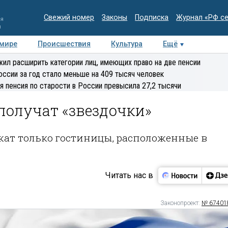
Свежий номер
Законы
Подписка
Журнал «РФ с
ия
и
 мире
Происшествия
Культура
Ещё
Медиацентр
Интервью
Колумнисты
Делова
ил расширить категории лиц, имеющих право на две пенсии
эксперт
оссии за год стало меньше на 409 тысяч человек
я пенсия по старости в России превысила 27,2 тысячи
получат «звездочки»
ат только гостиницы, расположенные в
Читать нас в
Законопроект:
№ 67401