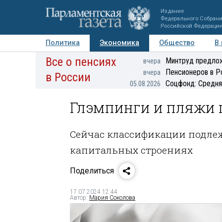
Издание
Федерального Собран
Российской Федераци
Политика
Экономика
Общество
В
Все о пенсиях
Фото
Авторы
Персоны
Мнения
Регионы
Минтруд предлож
вчера
Пенсионеров в Р
вчера
в России
Соцфонд: Средня
05.08.2026
Глэмпинги и пляжи 
Сейчас классификации подлеж
капитальных строениях
Поделиться
17.07.2024 12:44
Автор:
Мария Соколова