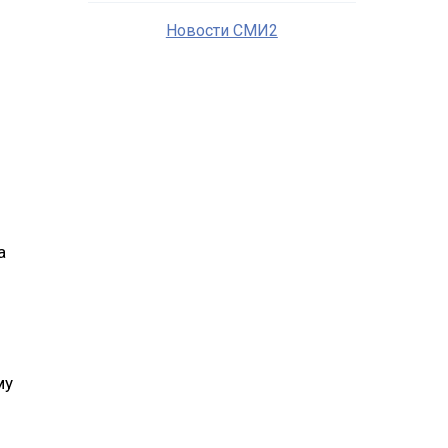
Новости СМИ2
а
му