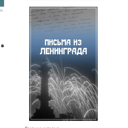
om
 в