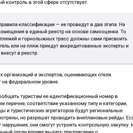
 контроль в этой сфере отсутствует.
равила классификации — ее проведут в два этапа. На
азмещения в единый реестр на основе самооценки. То
в, пляжей и горнолыжных трасс должны сами присвоить
отель или на пляж приедут аккредитованные эксперты и
внесут в реестр.
 организаций и экспертов, оценивающих отели.
т на федеральном уровне.
ообщать туристам ее идентификационный номер в
ом перечне, соответствие указанному типу и категории,
цы и туристических агрегаторов будут региональные
мотрены, но разрешат проводить внеплановые рейды. Ес
 нарушения, они смогут устроить контрольную закупку. 
льный орган вправе выдать предписание о