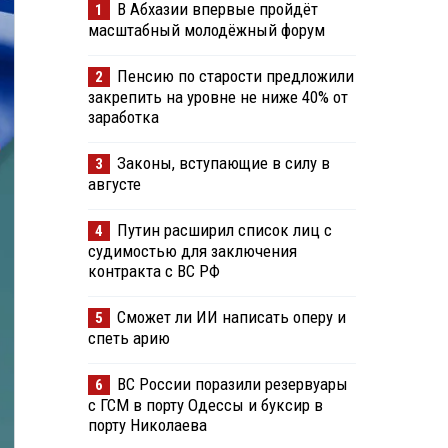
В Абхазии впервые пройдёт
1
масштабный молодёжный форум
Пенсию по старости предложили
2
закрепить на уровне не ниже 40% от
заработка
Законы, вступающие в силу в
3
августе
Путин расширил список лиц с
4
судимостью для заключения
контракта с ВС РФ
Сможет ли ИИ написать оперу и
5
спеть арию
ВС России поразили резервуары
6
с ГСМ в порту Одессы и буксир в
порту Николаева