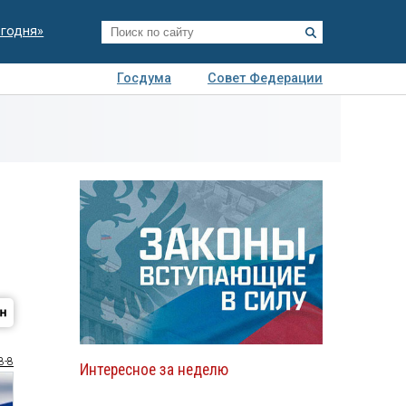
егодня»
Госдума
Совет Федерации
я
Авто
Недвижимость
Технологии
иза
8-8
Интересное за неделю