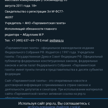
массовых коммуникаций (Роскомнадзор) 05
августа 2011 года. 18+
Свидетельство о регистрации Эл № ФС77-
46097
Учредитель — АНО «Парламентская газета»
Исполняющий обязанности главного
редактора — Абдуллаев М.Р.
Тел.: +7 (495) 637–69–79 E-mail:
pg@pnp.ru
«Парламентская газета» - официальное еженедельное издание
Федерального Собрания РФ. Издается с 1997 года. Учредители
газеты - Государственная Дума и Совет Федерации РФ. Официальный
публикатор федеральных конституционных законов, федеральных
законов и актов палат Федерального Собрания. «Парламентская
газета» имеет пункты печати и представительства в десяти субъектах
федерации.
Сайт «Парламентской газеты» - это оперативные новости и
достоверная информация о принимаемых в стране законах и
деятельности депутатов и сенаторов. При использовании материалов
сайта «Парламентской газеты» активная ссылка на pnp.ru
обязательна.
Используя сайт pnp.ru, Вы соглашаетесь с
На информационном ресурсе применяются
рекомендательные
использованием файлов cookie