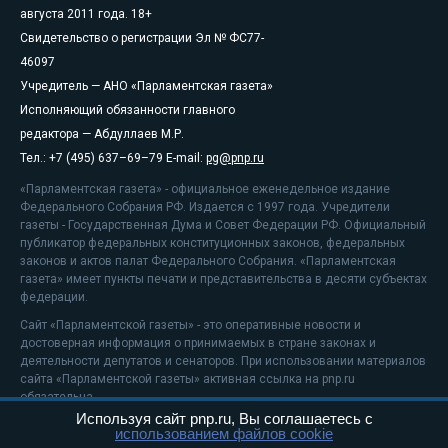
августа 2011 года. 18+
Свидетельство о регистрации Эл № ФС77-
46097
Учредитель — АНО «Парламентская газета»
Исполняющий обязанности главного
редактора — Абдуллаев М.Р.
Тел.: +7 (495) 637–69–79 E-mail:
pg@pnp.ru
«Парламентская газета» - официальное еженедельное издание
Федерального Собрания РФ. Издается с 1997 года. Учредители
газеты - Государственная Дума и Совет Федерации РФ. Официальный
публикатор федеральных конституционных законов, федеральных
законов и актов палат Федерального Собрания. «Парламентская
газета» имеет пункты печати и представительства в десяти субъектах
федерации.
Сайт «Парламентской газеты» - это оперативные новости и
достоверная информация о принимаемых в стране законах и
деятельности депутатов и сенаторов. При использовании материалов
сайта «Парламентской газеты» активная ссылка на pnp.ru
обязательна.
Используя сайт pnp.ru, Вы соглашаетесь с
На информационном ресурсе применяются
рекомендательные
использованием файлов cookie
технологии