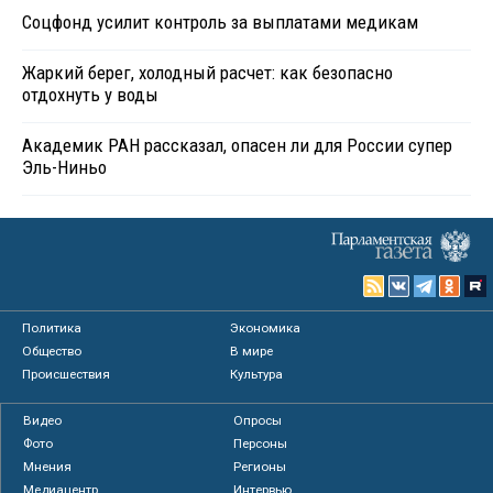
Соцфонд усилит контроль за выплатами медикам
Жаркий берег, холодный расчет: как безопасно
отдохнуть у воды
Академик РАН рассказал, опасен ли для России супер
Эль-Ниньо
Политика
Экономика
Общество
В мире
Происшествия
Культура
Видео
Опросы
Фото
Персоны
Мнения
Регионы
Медиацентр
Интервью