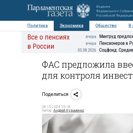
Издание
Федерального Собран
Российской Федераци
Политика
Экономика
Общество
В
Все о пенсиях
Фото
Авторы
Персоны
Мнения
Регионы
Минтруд предлож
вчера
Пенсионеров в Р
вчера
в России
Соцфонд: Средня
05.08.2026
ФАС предложила вве
для контроля инвес
Поделиться
28.10.2024 19:18
Автор:
Андрей Кузьменко