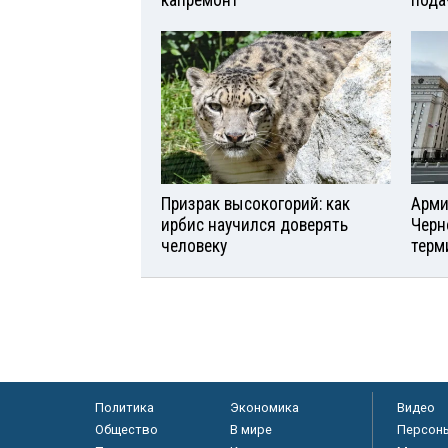
капремонт
пода
Призрак высокогорий: как
Арми
ирбис научился доверять
Черн
человеку
терм
Политика
Экономика
Видео
Общество
В мире
Персон