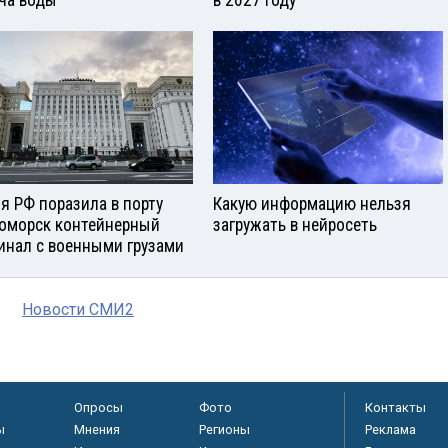
ча воды
в 2027 году
я РФ поразила в порту
Какую информацию нельзя
оморск контейнерный
загружать в нейросеть
инал с военными грузами
Новости СМИ2
Опросы
Фото
Контакты
ы
Мнения
Регионы
Реклама