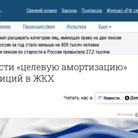
Свежий номер
Законы
Подписка
Журнал «РФ с
ия
и
 мире
Происшествия
Культура
Ещё
Медиацентр
Интервью
Колумнисты
Делова
ил расширить категории лиц, имеющих право на две пенсии
эксперт
оссии за год стало меньше на 409 тысяч человек
я пенсия по старости в России превысила 27,2 тысячи
сти «целевую амортизацию»
тиций в ЖКХ
Читать нас в
Источник:
Ф