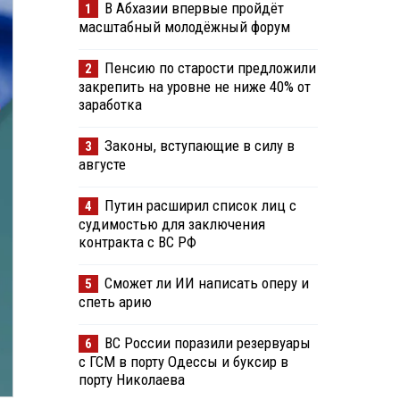
В Абхазии впервые пройдёт
1
масштабный молодёжный форум
Пенсию по старости предложили
2
закрепить на уровне не ниже 40% от
заработка
Законы, вступающие в силу в
3
августе
Путин расширил список лиц с
4
судимостью для заключения
контракта с ВС РФ
Сможет ли ИИ написать оперу и
5
спеть арию
ВС России поразили резервуары
6
с ГСМ в порту Одессы и буксир в
порту Николаева