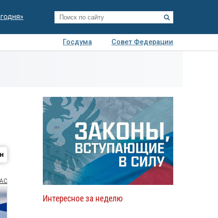
егодня»
Госдума
Совет Федерации
я
Авто
Недвижимость
Технологии
иза
АС
Интересное за неделю