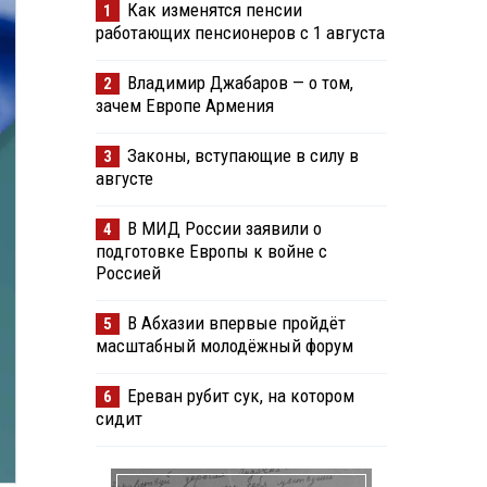
Как изменятся пенсии
1
работающих пенсионеров с 1 августа
Владимир Джабаров — о том,
2
зачем Европе Армения
Законы, вступающие в силу в
3
августе
В МИД России заявили о
4
подготовке Европы к войне с
Россией
В Абхазии впервые пройдёт
5
масштабный молодёжный форум
Ереван рубит сук, на котором
6
сидит