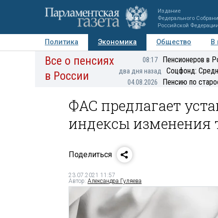
Издание
Федерального Собран
Российской Федераци
Политика
Экономика
Общество
В
Все о пенсиях
Фото
Авторы
Персоны
Мнения
Регионы
Пенсионеров в Р
08:17
Соцфонд: Средн
два дня назад
в России
Пенсию по старо
04.08.2026
ФАС предлагает уст
индексы изменения 
Поделиться
23.07.2021 11:57
Автор:
Александра Гуляева