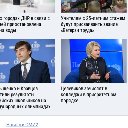
ех городах ДНР в связи с
Учителям с 25-летним стажем
ией приостановлена
будут присваиваить звание
ча воды
«Ветеран труда»
ышенко и Кравцов
Целевиков зачислят в
тили результаты
колледжи в приоритетном
ийских школьников на
порядке
ународных олимпиадах
Новости СМИ2