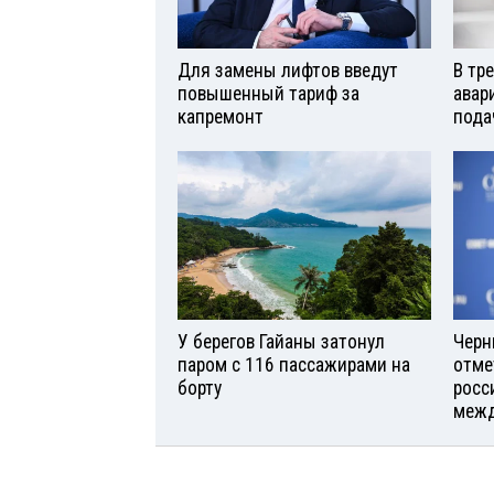
Для замены лифтов введут
В тр
повышенный тариф за
авар
капремонт
пода
У берегов Гайаны затонул
Черн
паром с 116 пассажирами на
отме
борту
росс
межд