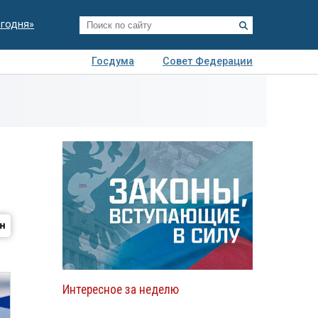
егодня»
Госдума
Совет Федерации
я
Авто
Недвижимость
Технологии
иза
Интересное за неделю