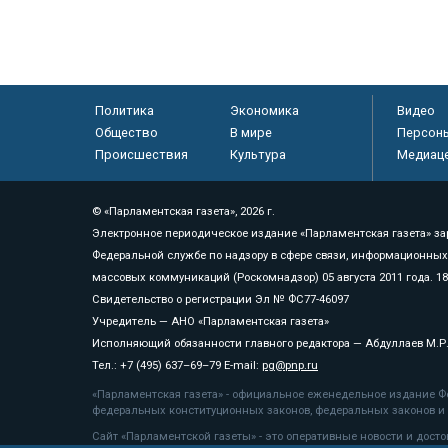
Политика
Экономика
Видео
Общество
В мире
Персон
Происшествия
Культура
Медиац
© «Парламентская газета», 2026 г.
Электронное периодическое издание «Парламентская газета» за
Федеральной службе по надзору в сфере связи, информационных
массовых коммуникаций (Роскомнадзор) 05 августа 2011 года. 1
Свидетельство о регистрации Эл № ФС77-46097
Учредитель — АНО «Парламентская газета»
Исполняющий обязанности главного редактора — Абдуллаев М.Р
Тел.: +7 (495) 637–69–79 E-mail:
pg@pnp.ru
«Парламентская газета» - официальное еженедельное издание Фе
федеральных конституционных законов, федеральных законов и а
Сайт «Парламентской газеты» - это оперативные новости и дост