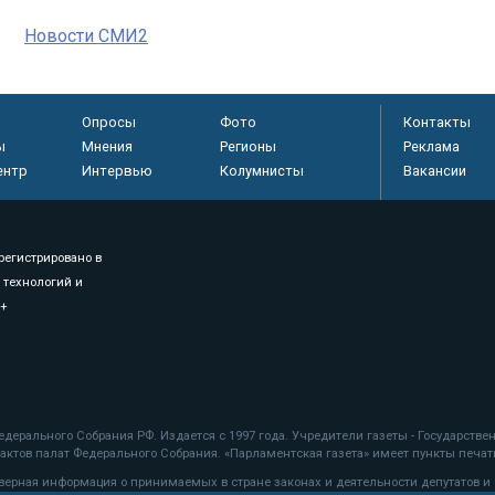
Новости СМИ2
Опросы
Фото
Контакты
ы
Мнения
Регионы
Реклама
ентр
Интервью
Колумнисты
Вакансии
регистрировано в
 технологий и
8+
.
дерального Собрания РФ. Издается с 1997 года. Учредители газеты - Государств
ктов палат Федерального Собрания. «Парламентская газета» имеет пункты печати
оверная информация о принимаемых в стране законах и деятельности депутатов и