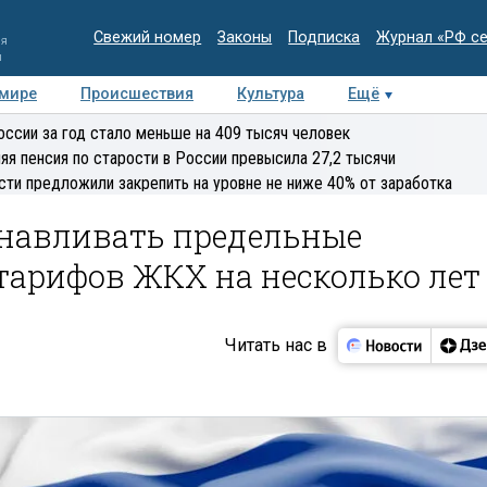
Свежий номер
Законы
Подписка
Журнал «РФ с
ия
и
 мире
Происшествия
Культура
Ещё
Медиацентр
Интервью
Колумнисты
Делова
оссии за год стало меньше на 409 тысяч человек
эксперт
яя пенсия по старости в России превысила 27,2 тысячи
сти предложили закрепить на уровне не ниже 40% от заработка
анавливать предельные
тарифов ЖКХ на несколько лет
Читать нас в