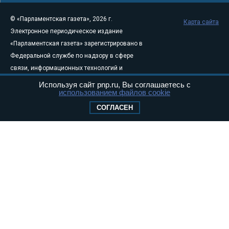
© «Парламентская газета», 2026 г.
Карта сайта
Электронное периодическое издание
«Парламентская газета» зарегистрировано в
Федеральной службе по надзору в сфере
связи, информационных технологий и
массовых коммуникаций (Роскомнадзор) 05
Используя сайт pnp.ru, Вы соглашаетесь с
использованием файлов cookie
августа 2011 года. 18+
Свидетельство о регистрации Эл № ФС77-
СОГЛАСЕН
46097
Учредитель — АНО «Парламентская газета»
Исполняющий обязанности главного
редактора — Абдуллаев М.Р.
Тел.: +7 (495) 637–69–79 E-mail:
pg@pnp.ru
«Парламентская газета» - официальное еженедельное издание
Федерального Собрания РФ. Издается с 1997 года. Учредители
газеты - Государственная Дума и Совет Федерации РФ. Официальный
публикатор федеральных конституционных законов, федеральных
законов и актов палат Федерального Собрания. «Парламентская
газета» имеет пункты печати и представительства в десяти субъектах