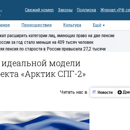
Свежий номер
Законы
Подписка
Журнал «РФ с
ия
и
 мире
Происшествия
Культура
Ещё
Медиацентр
Интервью
Колумнисты
Делова
ил расширить категории лиц, имеющих право на две пенсии
эксперт
оссии за год стало меньше на 409 тысяч человек
яя пенсия по старости в России превысила 27,2 тысячи
б идеальной модели
екта «Арктик СПГ-2»
Читать нас в