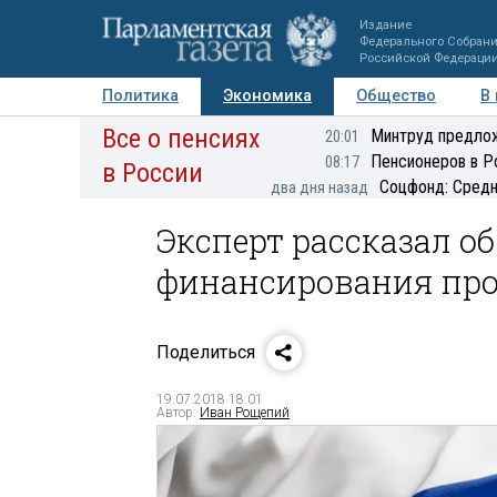
Издание
Федерального Собран
Российской Федераци
Политика
Экономика
Общество
В
Все о пенсиях
Фото
Авторы
Персоны
Мнения
Регионы
Минтруд предлож
20:01
Пенсионеров в Р
08:17
в России
Соцфонд: Средн
два дня назад
Эксперт рассказал о
финансирования про
Поделиться
19.07.2018 18:01
Автор:
Иван Рощепий