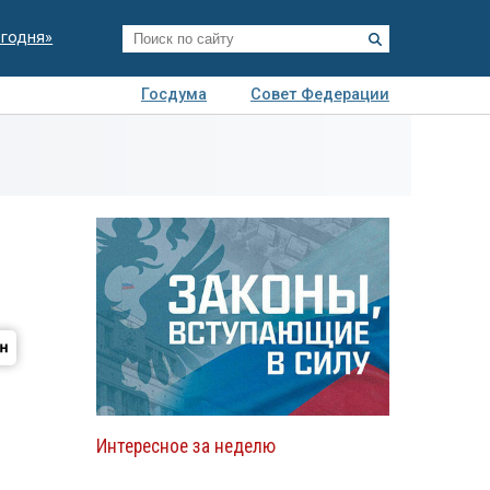
егодня»
Госдума
Совет Федерации
я
Авто
Недвижимость
Технологии
иза
Интересное за неделю