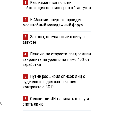
Как изменятся пенсии
1
работающих пенсионеров с 1 августа
В Абхазии впервые пройдёт
2
масштабный молодёжный форум
Законы, вступающие в силу в
3
августе
Пенсию по старости предложили
4
закрепить на уровне не ниже 40% от
заработка
Путин расширил список лиц с
5
судимостью для заключения
контракта с ВС РФ
Сможет ли ИИ написать оперу и
6
,
спеть арию