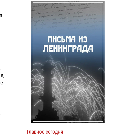
я
.
я,
ие
.
Главное сегодня