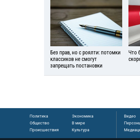
Без прав, но с роялти: потомки
Что 
классиков не смогут
скор
запрещать постановки
Политика
Экономика
Видео
Общество
В мире
Персон
Происшествия
Культура
Медиац