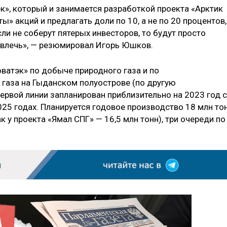
эк», который и занимается разработкой проекта «Арктик
ы» акций и предлагать доли по 10, а не по 20 процентов,
сли не соберут пятерых инвесторов, то будут просто
ривлечь», — резюмировал Игорь Юшков.
ватэк» по добыче природного газа и по
газа на Гыданском полуострове (по другую
первой линии запланирован приблизительно на 2023 год с
5 годах. Планируется годовое производство 18 млн то
 у проекта «Ямал СПГ» — 16,5 млн тонн), три очереди по