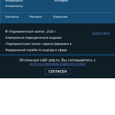
Медиацентр
Интервью
Колумнисты
Контакты
Реклама
Вакансии
© «Парламентская газета», 2026 г.
Карта сайта
Электронное периодическое издание
«Парламентская газета» зарегистрировано в
Федеральной службе по надзору в сфере
связи, информационных технологий и
Используя сайт pnp.ru, Вы соглашаетесь с
массовых коммуникаций (Роскомнадзор) 05
использованием файлов cookie
августа 2011 года. 18+
СОГЛАСЕН
Свидетельство о регистрации Эл № ФС77-
46097
Учредитель — АНО «Парламентская газета»
Исполняющий обязанности главного
редактора — Абдуллаев М.Р.
Тел.: +7 (495) 637–69–79 E-mail:
pg@pnp.ru
«Парламентская газета» - официальное еженедельное издание