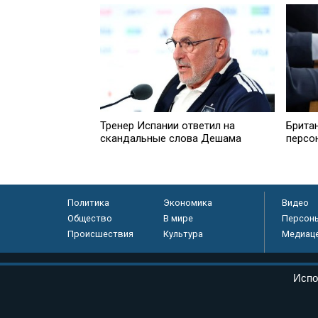
Брита
Тренер Испании ответил на
персо
скандальные слова Дешама
Политика
Экономика
Видео
Общество
В мире
Персон
Происшествия
Культура
Медиац
© «Парламентская газета», 2026 г.
Испо
Электронное периодическое издание «Парламентская газета» за
Федеральной службе по надзору в сфере связи, информационных