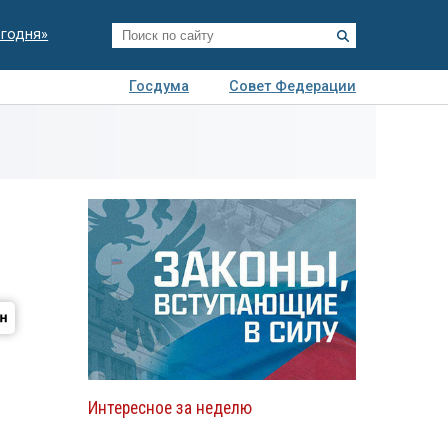
егодня»
Госдума
Совет Федерации
я
Авто
Недвижимость
Технологии
иза
Интересное за неделю