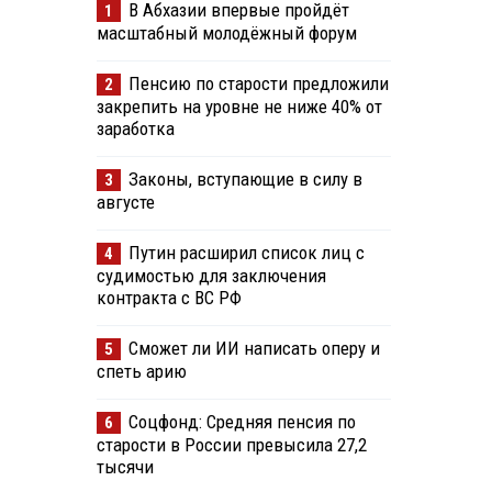
В Абхазии впервые пройдёт
1
масштабный молодёжный форум
Пенсию по старости предложили
2
закрепить на уровне не ниже 40% от
заработка
Законы, вступающие в силу в
3
августе
Путин расширил список лиц с
4
судимостью для заключения
контракта с ВС РФ
Сможет ли ИИ написать оперу и
5
спеть арию
Соцфонд: Средняя пенсия по
6
старости в России превысила 27,2
тысячи