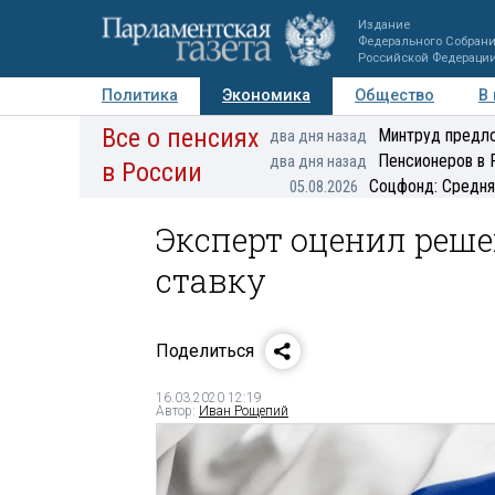
Издание
Федерального Собран
Российской Федераци
Политика
Экономика
Общество
В
Все о пенсиях
Фото
Авторы
Персоны
Мнения
Регионы
Минтруд предло
два дня назад
Пенсионеров в 
два дня назад
в России
Соцфонд: Средня
05.08.2026
Эксперт оценил реш
ставку
Поделиться
16.03.2020 12:19
Автор:
Иван Рощепий