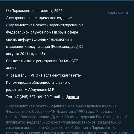
© «Парламентская газета», 2026 г.
Карта сайта
Электронное периодическое издание
«Парламентская газета» зарегистрировано в
Федеральной службе по надзору в сфере
связи, информационных технологий и
массовых коммуникаций (Роскомнадзор) 05
августа 2011 года. 18+
Свидетельство о регистрации Эл № ФС77-
46097
Учредитель — АНО «Парламентская газета»
Исполняющий обязанности главного
редактора — Абдуллаев М.Р.
Тел.: +7 (495) 637–69–79 E-mail:
pg@pnp.ru
«Парламентская газета» - официальное еженедельное издание
Федерального Собрания РФ. Издается с 1997 года. Учредители
газеты - Государственная Дума и Совет Федерации РФ. Официальный
публикатор федеральных конституционных законов, федеральных
законов и актов палат Федерального Собрания. «Парламентская
газета» имеет пункты печати и представительства в десяти субъектах