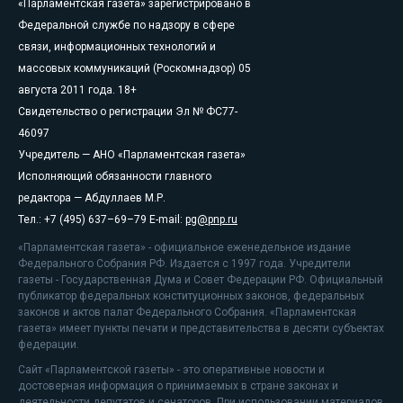
«Парламентская газета» зарегистрировано в
Федеральной службе по надзору в сфере
связи, информационных технологий и
массовых коммуникаций (Роскомнадзор) 05
августа 2011 года. 18+
Свидетельство о регистрации Эл № ФС77-
46097
Учредитель — АНО «Парламентская газета»
Исполняющий обязанности главного
редактора — Абдуллаев М.Р.
Тел.: +7 (495) 637–69–79 E-mail:
pg@pnp.ru
«Парламентская газета» - официальное еженедельное издание
Федерального Собрания РФ. Издается с 1997 года. Учредители
газеты - Государственная Дума и Совет Федерации РФ. Официальный
публикатор федеральных конституционных законов, федеральных
законов и актов палат Федерального Собрания. «Парламентская
газета» имеет пункты печати и представительства в десяти субъектах
федерации.
Сайт «Парламентской газеты» - это оперативные новости и
достоверная информация о принимаемых в стране законах и
деятельности депутатов и сенаторов. При использовании материалов