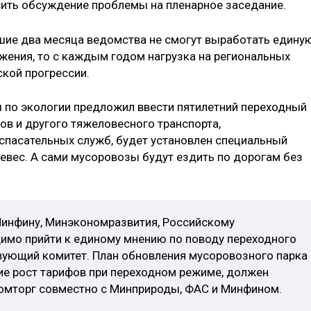
ить обсуждение проблемы на пленарное заседание.
йшие два месяца ведомства не смогут выработать едину
ения, то с каждым годом нагрузка на региональных
ской прогрессии.
 по экологии предложил ввести пятилетний переходный
ов и другого тяжеловесного транспорта,
спасательных служб, будет установлен специальный
евес. А сами мусоровозы будут ездить по дорогам без
Минфину, Минэкономразвития, Российскому
имо прийти к единому мнению по поводу переходного
твующий комитет. План обновления мусоровозного парка
е рост тарифов при переходном режиме, должен
омторг совместно с Минприроды, ФАС и Минфином.