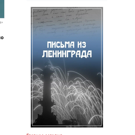
а»
но