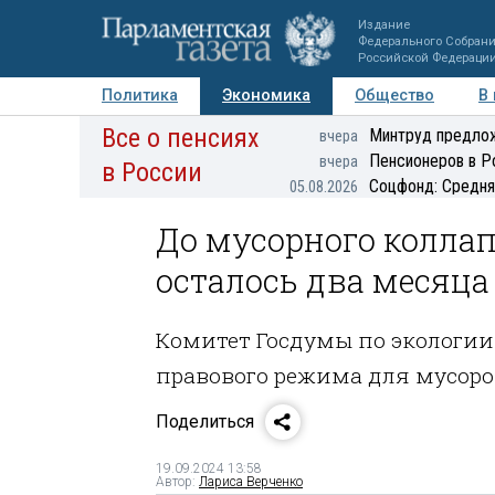
Издание
Федерального Собран
Российской Федераци
Политика
Экономика
Общество
В
Все о пенсиях
Фото
Авторы
Персоны
Мнения
Регионы
Минтруд предлож
вчера
Пенсионеров в Р
вчера
в России
Соцфонд: Средня
05.08.2026
До мусорного коллап
осталось два месяца
Комитет Госдумы по экологии
правового режима для мусоро
Поделиться
19.09.2024 13:58
Автор:
Лариса Верченко