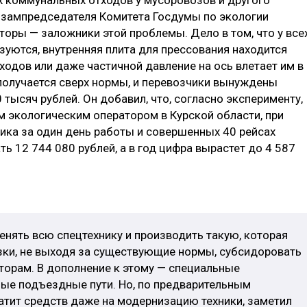
 зампредседателя Комитета Госдумы по экологии
аторы — заложники этой проблемы. Дело в том, что у все
зуются, внутренняя плита для прессования находится
тходов или даже частичной давление на ось влетает им в
 получается сверх нормы, и перевозчики вынуждены
тысяч рублей. Он добавил, что, согласно эксперименту,
 экологическим оператором в Курской области, при
чика за один день работы и совершенных 40 рейсах
ь 12 744 080 рублей, а в год цифра вырастет до 4 587
нять всю спецтехнику и производить такую, которая
ки, не выходя за существующие нормы, субсидоровать
торам. В дополнение к этому — специальные
ые подъездные пути. Но, по предварительным
хватит средств даже на модернизацию техники, заметил