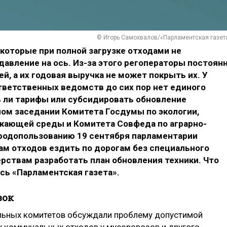
© Игорь Самохвалов/«Парламентская газет
 которые при полной загрузке отходами не
авление на ось. Из-за этого регоператоры постоян
й, а их годовая выручка не может покрыть их. У
тветственных ведомств до сих пор нет единого
 ли тарифы или субсидировать обновление
ном заседании Комитета Госдумы по экологии,
жающей среды и Комитета Совфеда по аграрно-
родопользованию 19 сентября парламентарии
м отходов ездить по дорогам без специального
рствам разработать план обновления техники. Что
сь «Парламентская газета».
зок
льных комитетов обсуждали проблему допустимой
ых коммунальных отходов у мусоровозов и другого