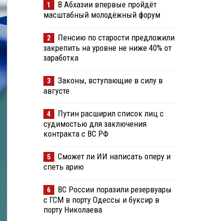
В Абхазии впервые пройдёт
1
масштабный молодёжный форум
Пенсию по старости предложили
2
закрепить на уровне не ниже 40% от
заработка
Законы, вступающие в силу в
3
августе
Путин расширил список лиц с
4
судимостью для заключения
контракта с ВС РФ
Сможет ли ИИ написать оперу и
5
спеть арию
ВС России поразили резервуары
6
с ГСМ в порту Одессы и буксир в
порту Николаева