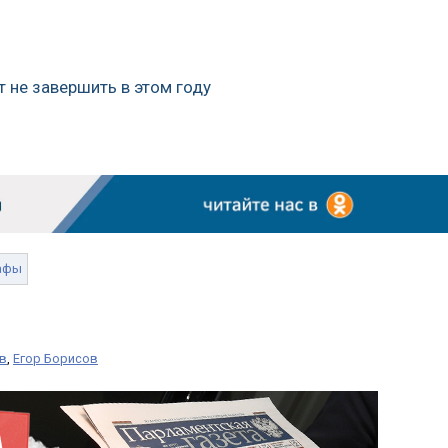
т не завершить в этом году
афы
в
,
Егор Борисов