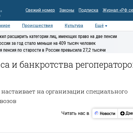
Свежий номер
Законы
Подписка
Журнал «РФ с
ия
и
 мире
Происшествия
Культура
Ещё
Медиацентр
Интервью
Колумнисты
Делова
ил расширить категории лиц, имеющих право на две пенсии
эксперт
оссии за год стало меньше на 409 тысяч человек
я пенсия по старости в России превысила 27,2 тысячи
са и банкротства регоператоро
 настаивает на организации специального
возов
Читать нас в