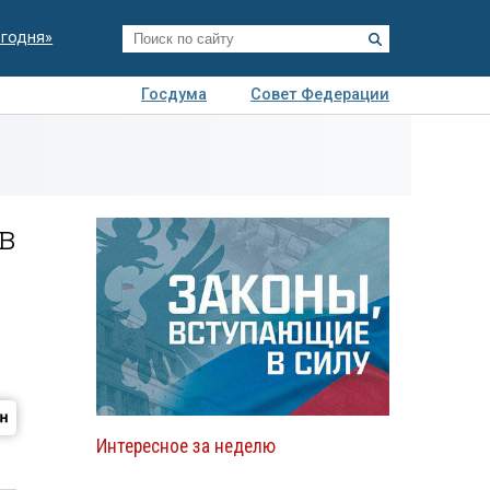
егодня»
Госдума
Совет Федерации
я
Авто
Недвижимость
Технологии
иза
в
Интересное за неделю