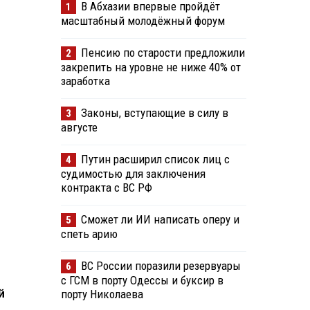
В Абхазии впервые пройдёт
1
масштабный молодёжный форум
Пенсию по старости предложили
2
закрепить на уровне не ниже 40% от
заработка
Законы, вступающие в силу в
3
августе
Путин расширил список лиц с
4
судимостью для заключения
контракта с ВС РФ
Сможет ли ИИ написать оперу и
5
спеть арию
ВС России поразили резервуары
6
с ГСМ в порту Одессы и буксир в
й
порту Николаева