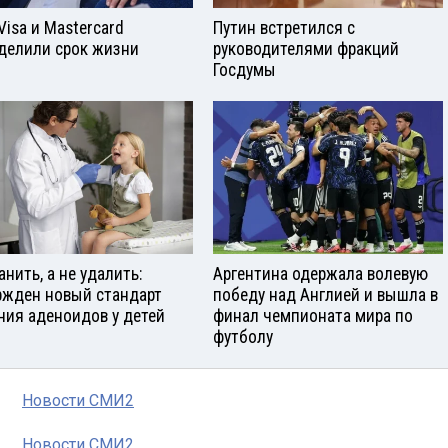
Visа и Mastercard
Путин встретился с
делили срок жизни
руководителями фракций
Госдумы
анить, а не удалить:
Аргентина одержала волевую
ржден новый стандарт
победу над Англией и вышла в
ния аденоидов у детей
финал чемпионата мира по
футболу
Новости СМИ2
Новости СМИ2