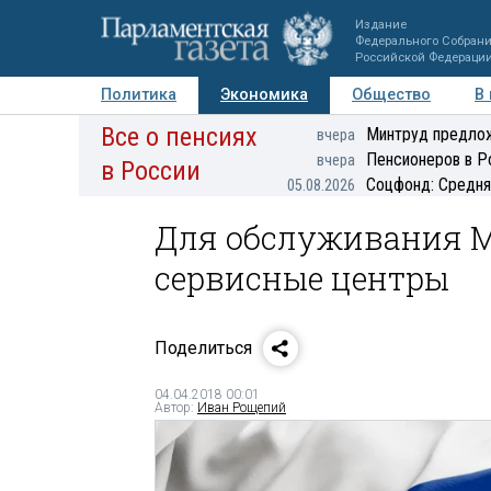
Издание
Федерального Собран
Российской Федераци
Политика
Экономика
Общество
В
Все о пенсиях
Фото
Авторы
Персоны
Мнения
Регионы
Минтруд предлож
вчера
Пенсионеров в Р
вчера
в России
Соцфонд: Средня
05.08.2026
Для обслуживания М
сервисные центры
Поделиться
04.04.2018 00:01
Автор:
Иван Рощепий