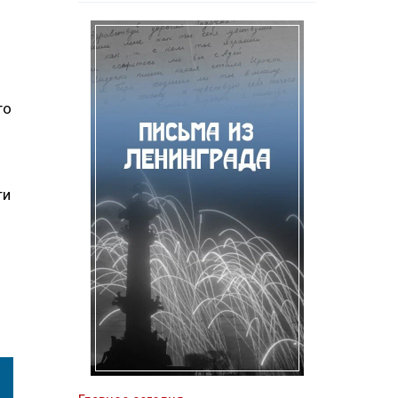
го
ти