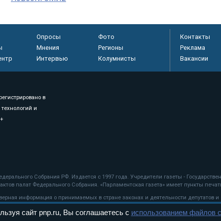
Опросы
Фото
Контакты
ы
Мнения
Регионы
Реклама
ентр
Интервью
Колумнисты
Вакансии
регистрировано в
 технологий и
8+
.
дерального Собрания РФ. Издается с 1997 года. Учредители газеты - Государств
ктов палат Федерального Собрания. «Парламентская газета» имеет пункты печати
оверная информация о принимаемых в стране законах и деятельности депутатов и
льзуя сайт pnp.ru, Вы соглашаетесь с
использованием файлов c
ехнологии