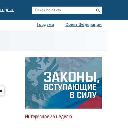
егодня»
Госдума
Совет Федерации
я
Авто
Недвижимость
Технологии
иза
Интересное за неделю