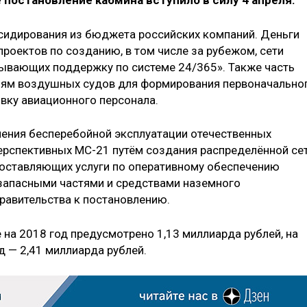
постановление кабмина вступило в силу 4 апреля.
идирования из бюджета российских компаний. Деньги
роектов по созданию, в том числе за рубежом, сети
зывающих поддержку по системе 24/365». Также часть
елям воздушных судов для формирования первоначально
овку авиационного персонала.
чения бесперебойной эксплуатации отечественных
ерспективных МС-21 путём создания распределённой се
доставляющих услуги по оперативному обеспечению
 запасными частями и средствами наземного
Правительства к постановлению.
е на 2018 год предусмотрено 1,13 миллиарда рублей, на
д — 2,41 миллиарда рублей.