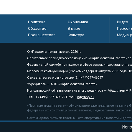
Политика
Экономика
Видео
Общество
В мире
Персон
Происшествия
Культура
Медиац
© «Парламентская газета», 2026 г.
Электронное периодическое издание «Парламентская газета» за
Федеральной службе по надзору в сфере связи, информационных
массовых коммуникаций (Роскомнадзор) 05 августа 2011 года. 1
Свидетельство о регистрации Эл № ФС77-46097
Учредитель — АНО «Парламентская газета»
Исполняющий обязанности главного редактора — Абдуллаев М.Р
Тел.: +7 (495) 637–69–79 E-mail:
pg@pnp.ru
«Парламентская газета» - официальное еженедельное издание Фе
федеральных конституционных законов, федеральных законов и а
Сайт «Парламентской газеты» - это оперативные новости и дост
«Парламентской газеты» активная ссылка на pnp.ru обязательна.
Испо
На информационном ресурсе применяются
рекомендательные т