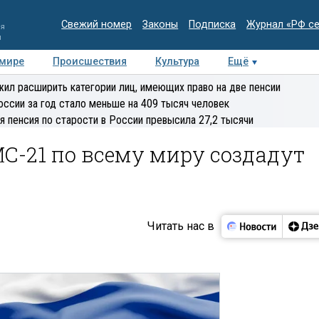
Свежий номер
Законы
Подписка
Журнал «РФ с
ия
и
 мире
Происшествия
Культура
Ещё
Медиацентр
Интервью
Колумнисты
Делова
ил расширить категории лиц, имеющих право на две пенсии
эксперт
оссии за год стало меньше на 409 тысяч человек
я пенсия по старости в России превысила 27,2 тысячи
С-21 по всему миру создадут
Читать нас в