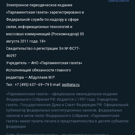
Электронное периодическое издание
«Парламентская газета» зарегистрировано в
Федеральной службе по надзору в сфере
связи, информационных технологий и
массовых коммуникаций (Роскомнадзор) 05
августа 2011 года. 18+
Свидетельство о регистрации Эл № ФС77-
46097
Учредитель — АНО «Парламентская газета»
Исполняющий обязанности главного
редактора — Абдуллаев М.Р.
Тел.: +7 (495) 637–69–79 E-mail:
pg@pnp.ru
«Парламентская газета» - официальное еженедельное издание
Федерального Собрания РФ. Издается с 1997 года. Учредители
газеты - Государственная Дума и Совет Федерации РФ. Официальный
публикатор федеральных конституционных законов, федеральных
законов и актов палат Федерального Собрания. «Парламентская
газета» имеет пункты печати и представительства в десяти субъектах
федерации.
Сайт «Парламентской газеты» - это оперативные новости и