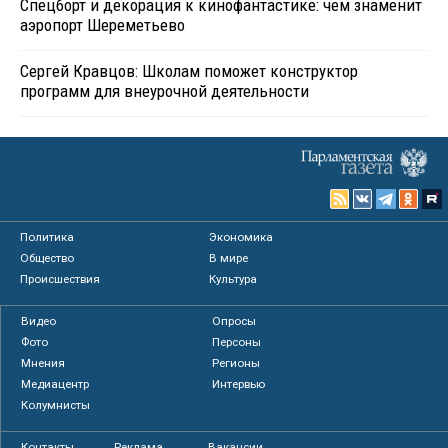
Спецборт и декорация к кинофантастике: чем знаменит
аэропорт Шереметьево
Сергей Кравцов: Школам поможет конструктор
программ для внеурочной деятельности
Политика
Экономика
Общество
В мире
Происшествия
Культура
Видео
Опросы
Фото
Персоны
Мнения
Регионы
Медиацентр
Интервью
Колумнисты
Контакты
Реклама
Вакансии