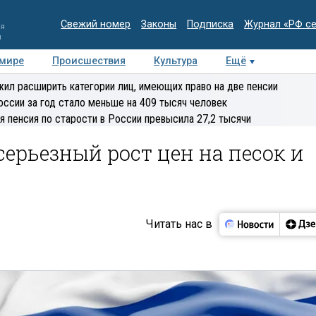
Свежий номер
Законы
Подписка
Журнал «РФ с
ия
и
 мире
Происшествия
Культура
Ещё
Медиацентр
Интервью
Колумнисты
Делова
ил расширить категории лиц, имеющих право на две пенсии
эксперт
оссии за год стало меньше на 409 тысяч человек
я пенсия по старости в России превысила 27,2 тысячи
ерьезный рост цен на песок и
Читать нас в