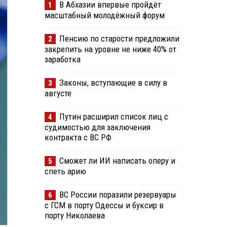
В Абхазии впервые пройдёт
1
масштабный молодёжный форум
Пенсию по старости предложили
2
закрепить на уровне не ниже 40% от
заработка
Законы, вступающие в силу в
3
августе
Путин расширил список лиц с
4
судимостью для заключения
контракта с ВС РФ
Сможет ли ИИ написать оперу и
5
спеть арию
ВС России поразили резервуары
6
с ГСМ в порту Одессы и буксир в
порту Николаева