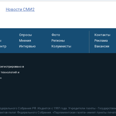
Новости СМИ2
Опросы
Фото
Контакты
ы
Мнения
Регионы
Реклама
ентр
Интервью
Колумнисты
Вакансии
регистрировано в
 технологий и
8+
.
дерального Собрания РФ. Издается с 1997 года. Учредители газеты - Государств
ктов палат Федерального Собрания. «Парламентская газета» имеет пункты печати