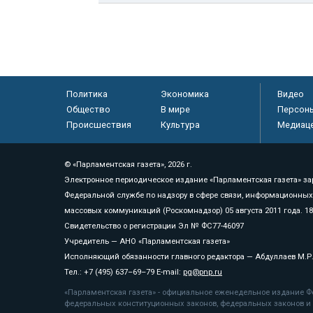
Политика
Экономика
Видео
Общество
В мире
Персон
Происшествия
Культура
Медиац
© «Парламентская газета», 2026 г.
Электронное периодическое издание «Парламентская газета» за
Федеральной службе по надзору в сфере связи, информационных
массовых коммуникаций (Роскомнадзор) 05 августа 2011 года. 1
Свидетельство о регистрации Эл № ФС77-46097
Учредитель — АНО «Парламентская газета»
Исполняющий обязанности главного редактора — Абдуллаев М.Р
Тел.: +7 (495) 637–69–79 E-mail:
pg@pnp.ru
«Парламентская газета» - официальное еженедельное издание Фе
федеральных конституционных законов, федеральных законов и а