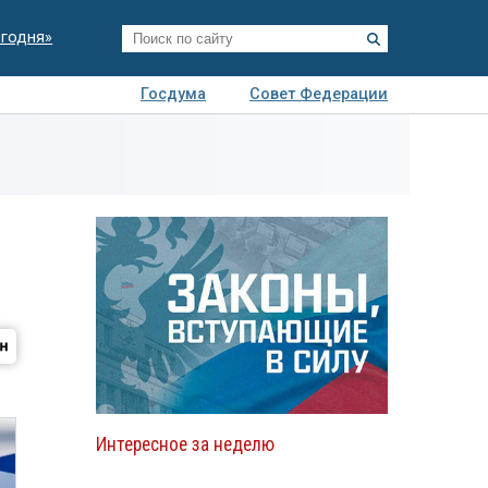
егодня»
Госдума
Совет Федерации
я
Авто
Недвижимость
Технологии
иза
Интересное за неделю