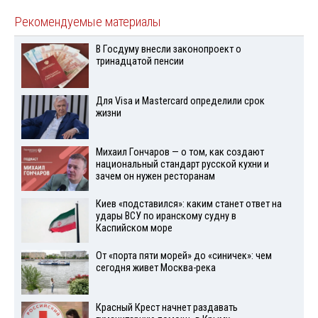
Рекомендуемые материалы
В Госдуму внесли законопроект о
тринадцатой пенсии
Для Visа и Mastercard определили срок
жизни
Михаил Гончаров — о том, как создают
национальный стандарт русской кухни и
зачем он нужен ресторанам
Киев «подставился»: каким станет ответ на
удары ВСУ по иранскому судну в
Каспийском море
От «порта пяти морей» до «синичек»: чем
сегодня живет Москва-река
Красный Крест начнет раздавать