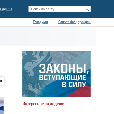
егодня»
Госдума
Совет Федерации
я
Авто
Недвижимость
Технологии
иза
Интересное за неделю