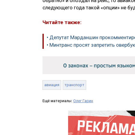
обратно» и опоздал на рейс, то авиако
следующего года такой «опции» не бу
Читайте также:
• Депутат Марданшин прокомментиро
• Минтранс просят запретить овербу
авиация
транспорт
Ещё материалы:
Олег Гарин