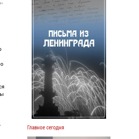
а»
о
но
ся
ты
ь
Главное сегодня