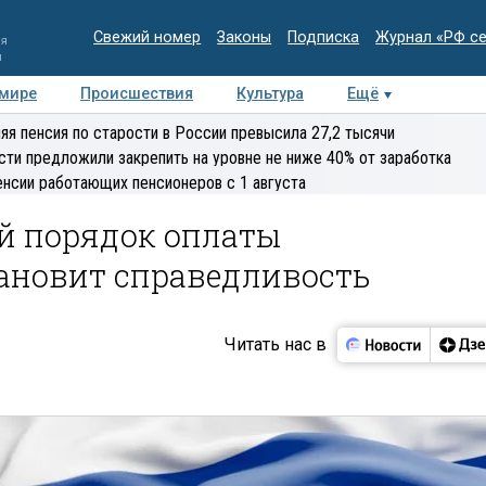
Свежий номер
Законы
Подписка
Журнал «РФ с
ия
и
 мире
Происшествия
Культура
Ещё
Медиацентр
Интервью
Колумнисты
Делова
яя пенсия по старости в России превысила 27,2 тысячи
эксперт
сти предложили закрепить на уровне не ниже 40% от заработка
енсии работающих пенсионеров с 1 августа
ый порядок оплаты
тановит справедливость
Читать нас в