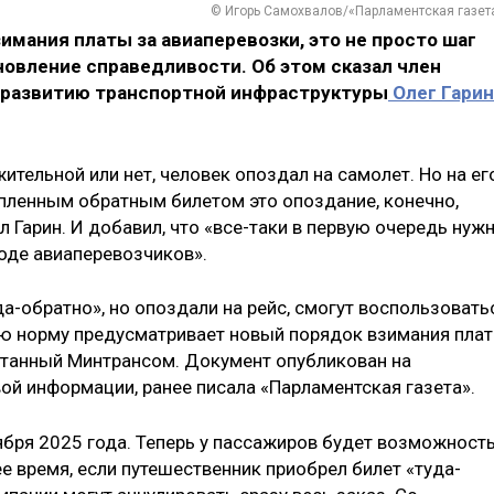
© Игорь Самохвалов/«Парламентская газет
имания платы за авиаперевозки, это не просто шаг
новление справедливости. Об этом сказал член
 развитию транспортной инфраструктуры
Олег Гарин
ительной или нет, человек опоздал на самолет. Но на ег
пленным обратным билетом это опоздание, конечно,
л Гарин. И добавил, что «все-таки в первую очередь нуж
годе авиаперевозчиков».
а-обратно», но опоздали на рейс, смогут воспользовать
 норму предусматривает новый порядок взимания пла
отанный Минтрансом. Документ опубликован на
ой информации, ранее писала «Парламентская газета».
тября 2025 года. Теперь у пассажиров будет возможност
е время, если путешественник приобрел билет «туда-