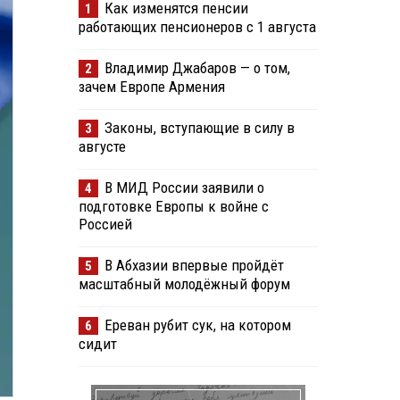
Как изменятся пенсии
1
работающих пенсионеров с 1 августа
Владимир Джабаров — о том,
2
зачем Европе Армения
Законы, вступающие в силу в
3
августе
В МИД России заявили о
4
подготовке Европы к войне с
Россией
В Абхазии впервые пройдёт
5
масштабный молодёжный форум
Ереван рубит сук, на котором
6
сидит