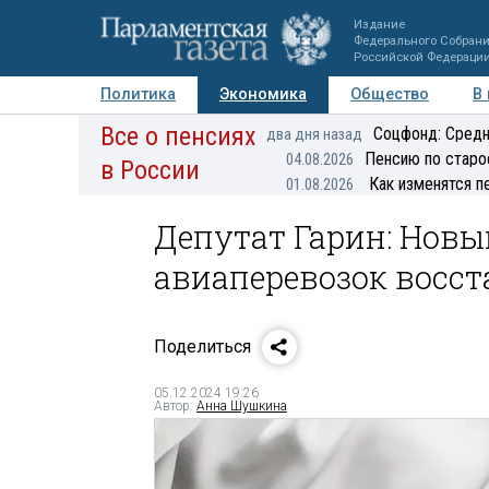
Издание
Федерального Собран
Российской Федераци
Политика
Экономика
Общество
В
Все о пенсиях
Фото
Авторы
Персоны
Мнения
Регионы
Соцфонд: Средн
два дня назад
Пенсию по старо
04.08.2026
в России
Как изменятся п
01.08.2026
Депутат Гарин: Нов
авиаперевозок восс
Поделиться
05.12.2024 19:26
Автор:
Анна Шушкина