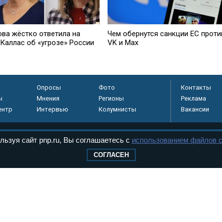
ова жёстко ответила на
Чем обернутся санкции ЕС проти
 Каллас об «угрозе» России
VK и Max
Опросы
Фото
Контакты
ы
Мнения
Регионы
Реклама
ентр
Интервью
Колумнисты
Вакансии
льзуя сайт pnp.ru, Вы соглашаетесь с
использованием файлов c
регистрировано в
СОГЛАСЕН
 технологий и
8+
.