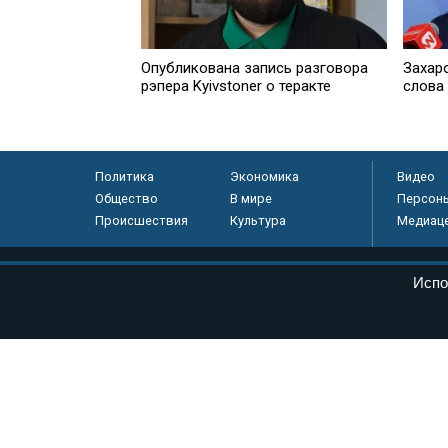
Опубликована запись разговора
Захар
рэпера Kyivstoner о теракте
слова
Политика
Экономика
Видео
Общество
В мире
Персон
Происшествия
Культура
Медиац
© «Парламентская газета», 2026 г.
Испо
Электронное периодическое издание «Парламентская газета» за
Федеральной службе по надзору в сфере связи, информационных
массовых коммуникаций (Роскомнадзор) 05 августа 2011 года. 1
Свидетельство о регистрации Эл № ФС77-46097
Учредитель — АНО «Парламентская газета»
Исполняющий обязанности главного редактора — Абдуллаев М.Р
Тел.: +7 (495) 637–69–79 E-mail:
pg@pnp.ru