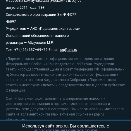
массовых коммуникаций (Роскомнадзор) 05
августа 2011 года. 18+
Свидетельство о регистрации Эл № ФС77-
46097
Учредитель — АНО «Парламентская газета»
Исполняющий обязанности главного
редактора — Абдуллаев М.Р.
Тел.: +7 (495) 637–69–79 E-mail:
pg@pnp.ru
«Парламентская газета» - официальное еженедельное издание
Федерального Собрания РФ. Издается с 1997 года. Учредители
газеты - Государственная Дума и Совет Федерации РФ. Официальный
публикатор федеральных конституционных законов, федеральных
законов и актов палат Федерального Собрания. «Парламентская
газета» имеет пункты печати и представительства в десяти субъектах
федерации.
Сайт «Парламентской газеты» - это оперативные новости и
достоверная информация о принимаемых в стране законах и
деятельности депутатов и сенаторов. При использовании материалов
сайта «Парламентской газеты» активная ссылка на pnp.ru
обязательна.
Используя сайт pnp.ru, Вы соглашаетесь с
На информационном ресурсе применяются
рекомендательные
использованием файлов cookie