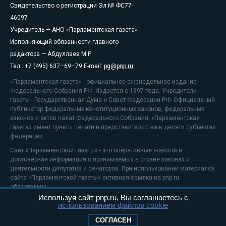
Свидетельство о регистрации Эл № ФС77-
46097
Учредитель — АНО «Парламентская газета»
Исполняющий обязанности главного
редактора — Абдуллаев М.Р.
Тел.: +7 (495) 637–69–79 E-mail:
pg@pnp.ru
«Парламентская газета» - официальное еженедельное издание
Федерального Собрания РФ. Издается с 1997 года. Учредители
газеты - Государственная Дума и Совет Федерации РФ. Официальный
публикатор федеральных конституционных законов, федеральных
законов и актов палат Федерального Собрания. «Парламентская
газета» имеет пункты печати и представительства в десяти субъектах
федерации.
Сайт «Парламентской газеты» - это оперативные новости и
достоверная информация о принимаемых в стране законах и
деятельности депутатов и сенаторов. При использовании материалов
сайта «Парламентской газеты» активная ссылка на pnp.ru
обязательна.
Используя сайт pnp.ru, Вы соглашаетесь с
На информационном ресурсе применяются
рекомендательные
использованием файлов cookie
технологии
Положение о защите персональных данных
СОГЛАСЕН