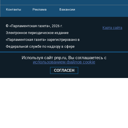
Контакты
Реклама
Вакансии
© «Парламентская газета», 2026 г.
Карта сайта
Электронное периодическое издание
«Парламентская газета» зарегистрировано в
Федеральной службе по надзору в сфере
связи, информационных технологий и
Используя сайт pnp.ru, Вы соглашаетесь с
массовых коммуникаций (Роскомнадзор) 05
использованием файлов cookie
августа 2011 года. 18+
СОГЛАСЕН
Свидетельство о регистрации Эл № ФС77-
46097
Учредитель — АНО «Парламентская газета»
Исполняющий обязанности главного
редактора — Абдуллаев М.Р.
Тел.: +7 (495) 637–69–79 E-mail:
pg@pnp.ru
«Парламентская газета» - официальное еженедельное издание
Федерального Собрания РФ. Издается с 1997 года. Учредители
газеты - Государственная Дума и Совет Федерации РФ. Официальный