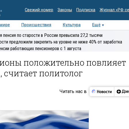
Свежий номер
Законы
Подписка
Журнал «РФ с
ия
и
 мире
Происшествия
Культура
Ещё
Медиацентр
Интервью
Колумнисты
Делова
я пенсия по старости в России превысила 27,2 тысячи
эксперт
ости предложили закрепить на уровне не ниже 40% от заработка
енсии работающих пенсионеров с 1 августа
гионы положительно повлияет
 считает политолог
Читать нас в