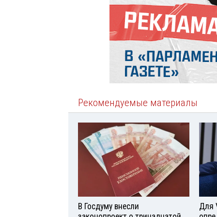
Рекомендуемые материалы
В Госдуму внесли
Для 
законопроект о тринадцатой
опре