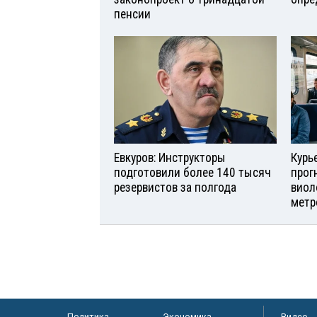
пенсии
Евкуров: Инструкторы
Курь
подготовили более 140 тысяч
прог
резервистов за полгода
виол
метр
Политика
Экономика
Видео