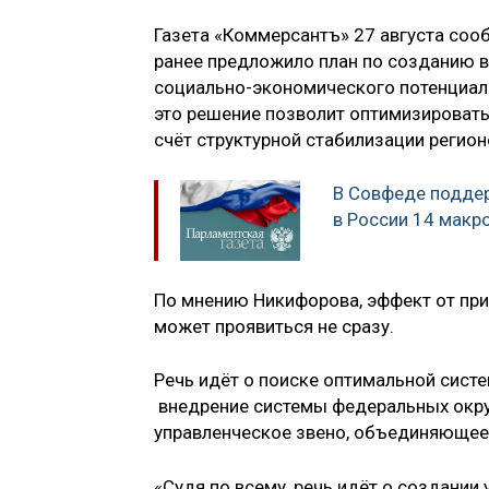
Газета «Коммерсантъ» 27 августа соо
ранее предложило план по созданию в
социально-экономического потенциала
это решение позволит оптимизировать
счёт структурной стабилизации регион
В Совфеде поддер
в России 14 макр
По мнению Никифорова, эффект от при
может проявиться не сразу.
Речь идёт о поиске оптимальной систе
внедрение системы федеральных окру
управленческое звено, объединяющее
«Судя по всему, речь идёт о создани