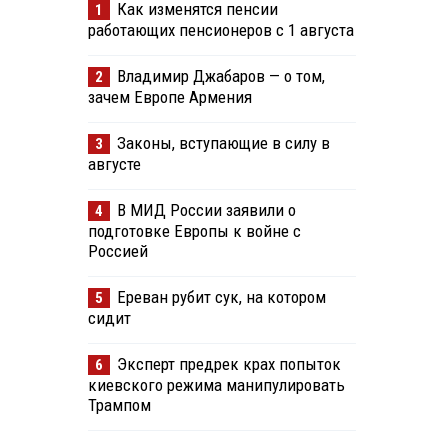
Как изменятся пенсии
1
работающих пенсионеров с 1 августа
Владимир Джабаров — о том,
2
зачем Европе Армения
Законы, вступающие в силу в
3
августе
В МИД России заявили о
4
подготовке Европы к войне с
Россией
Ереван рубит сук, на котором
5
сидит
Эксперт предрек крах попыток
6
киевского режима манипулировать
Трампом