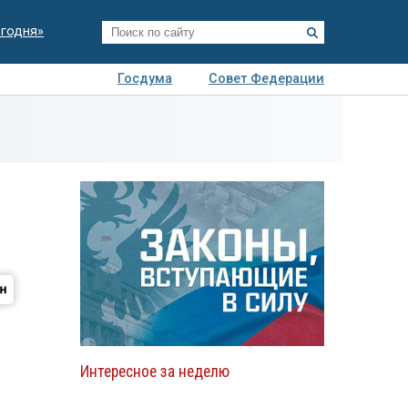
егодня»
Госдума
Совет Федерации
я
Авто
Недвижимость
Технологии
иза
Интересное за неделю