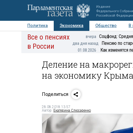
Издание
Федерального Собран
Российской Федераци
Политика
Экономика
Общество
В
Все о пенсиях
Фото
Авторы
Персоны
Мнения
Регионы
Соцфонд: Средня
вчера
Пенсию по стар
два дня назад
в России
Как изменятся п
01.08.2026
Деление на макроре
на экономику Крыма,
Поделиться
28.08.2018 13:57
Автор:
Екатерина Слюсаренко