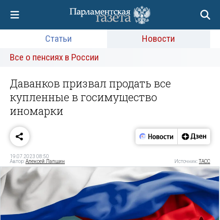
Статьи
Новости
Все о пенсиях в России
Даванков призвал продать все
купленные в госимущество
иномарки
19.07.2023 08:50
Автор:
Алексей Лапшин
Источник:
ТАСС