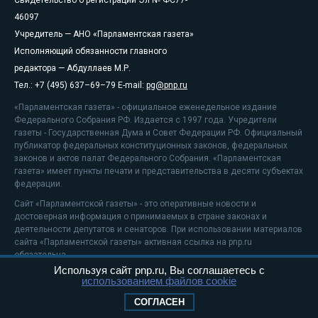
46097
Учредитель — АНО «Парламентская газета»
Исполняющий обязанности главного
редактора — Абдуллаев М.Р.
Тел.: +7 (495) 637–69–79 E-mail:
pg@pnp.ru
«Парламентская газета» - официальное еженедельное издание
Федерального Собрания РФ. Издается с 1997 года. Учредители
газеты - Государственная Дума и Совет Федерации РФ. Официальный
публикатор федеральных конституционных законов, федеральных
законов и актов палат Федерального Собрания. «Парламентская
газета» имеет пункты печати и представительства в десяти субъектах
федерации.
Сайт «Парламентской газеты» - это оперативные новости и
достоверная информация о принимаемых в стране законах и
деятельности депутатов и сенаторов. При использовании материалов
сайта «Парламентской газеты» активная ссылка на pnp.ru
обязательна.
Используя сайт pnp.ru, Вы соглашаетесь с
На информационном ресурсе применяются
рекомендательные
использованием файлов cookie
технологии
Положение о защите персональных данных
СОГЛАСЕН