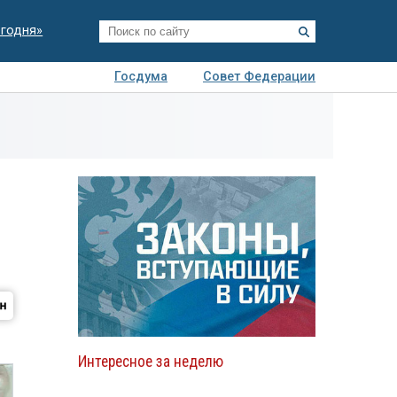
егодня»
Госдума
Совет Федерации
я
Авто
Недвижимость
Технологии
иза
Интересное за неделю