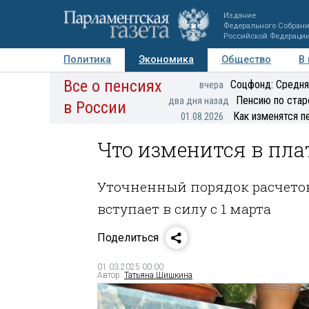
Издание
Федерального Собран
Российской Федераци
Политика
Экономика
Общество
В
Все о пенсиях
Фото
Авторы
Персоны
Мнения
Регионы
Соцфонд: Средня
вчера
Пенсию по стар
два дня назад
в России
Как изменятся п
01.08.2026
Что изменится в пла
Уточненный порядок расчето
вступает в силу с 1 марта
Поделиться
01.03.2025 00:00
Автор:
Татьяна Шишкина