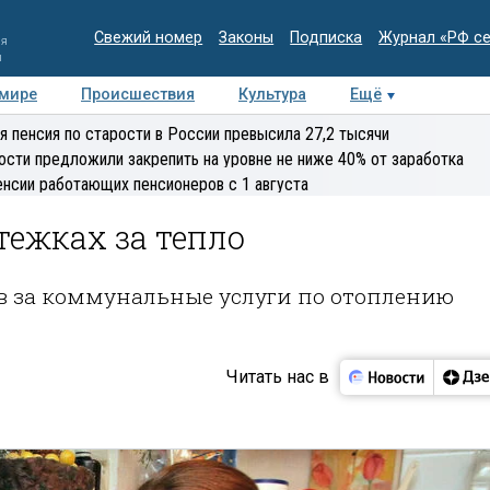
Свежий номер
Законы
Подписка
Журнал «РФ с
ия
и
 мире
Происшествия
Культура
Ещё
Медиацентр
Интервью
Колумнисты
Делова
я пенсия по старости в России превысила 27,2 тысячи
эксперт
ости предложили закрепить на уровне не ниже 40% от заработка
енсии работающих пенсионеров с 1 августа
тежках за тепло
в за коммунальные услуги по отоплению
Читать нас в