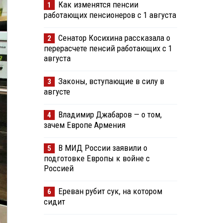
Как изменятся пенсии
1
работающих пенсионеров с 1 августа
Сенатор Косихина рассказала о
2
перерасчете пенсий работающих с 1
августа
Законы, вступающие в силу в
3
августе
Владимир Джабаров — о том,
4
зачем Европе Армения
В МИД России заявили о
5
подготовке Европы к войне с
Россией
Ереван рубит сук, на котором
6
сидит