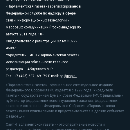
«Парламентская газета» зарегистрировано в
Федеральной службе по надзору в сфере
связи, информационных технологий и
массовых коммуникаций (Роскомнадзор) 05
августа 2011 года. 18+
Свидетельство о регистрации Эл № ФС77-
46097
Учредитель — АНО «Парламентская газета»
Исполняющий обязанности главного
редактора — Абдуллаев М.Р.
Тел.: +7 (495) 637–69–79 E-mail:
pg@pnp.ru
«Парламентская газета» - официальное еженедельное издание
Федерального Собрания РФ. Издается с 1997 года. Учредители
газеты - Государственная Дума и Совет Федерации РФ. Официальный
публикатор федеральных конституционных законов, федеральных
законов и актов палат Федерального Собрания. «Парламентская
газета» имеет пункты печати и представительства в десяти субъектах
федерации.
Сайт «Парламентской газеты» - это оперативные новости и
достоверная информация о принимаемых в стране законах и