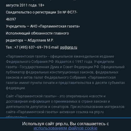
августа 2011 года. 18+
Свидетельство о регистрации Эл № ФС77-
46097
Учредитель — АНО «Парламентская газета»
Исполняющий обязанности главного
редактора — Абдуллаев М.Р.
Тел.: +7 (495) 637–69–79 E-mail:
pg@pnp.ru
«Парламентская газета» - официальное еженедельное издание
Федерального Собрания РФ. Издается с 1997 года. Учредители
газеты - Государственная Дума и Совет Федерации РФ. Официальный
публикатор федеральных конституционных законов, федеральных
законов и актов палат Федерального Собрания. «Парламентская
газета» имеет пункты печати и представительства в десяти субъектах
федерации.
Сайт «Парламентской газеты» - это оперативные новости и
достоверная информация о принимаемых в стране законах и
деятельности депутатов и сенаторов. При использовании материалов
сайта «Парламентской газеты» активная ссылка на pnp.ru
обязательна.
Используя сайт pnp.ru, Вы соглашаетесь с
На информационном ресурсе применяются
рекомендательные
использованием файлов cookie
технологии