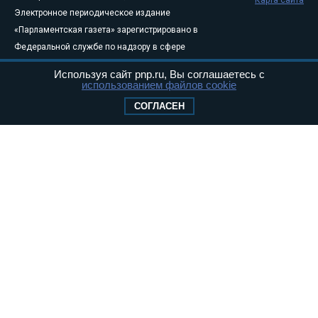
Электронное периодическое издание
«Парламентская газета» зарегистрировано в
Федеральной службе по надзору в сфере
связи, информационных технологий и
Используя сайт pnp.ru, Вы соглашаетесь с
массовых коммуникаций (Роскомнадзор) 05
использованием файлов cookie
августа 2011 года. 18+
СОГЛАСЕН
Свидетельство о регистрации Эл № ФС77-
46097
Учредитель — АНО «Парламентская газета»
Исполняющий обязанности главного
редактора — Абдуллаев М.Р.
Тел.: +7 (495) 637–69–79 E-mail:
pg@pnp.ru
«Парламентская газета» - официальное еженедельное издание
Федерального Собрания РФ. Издается с 1997 года. Учредители
газеты - Государственная Дума и Совет Федерации РФ. Официальный
публикатор федеральных конституционных законов, федеральных
законов и актов палат Федерального Собрания. «Парламентская
газета» имеет пункты печати и представительства в десяти субъектах
федерации.