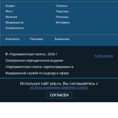
Видео
Опросы
Фото
Персоны
Мнения
Регионы
Медиацентр
Интервью
Колумнисты
Контакты
Реклама
Вакансии
© «Парламентская газета», 2026 г.
Карта сайта
Электронное периодическое издание
«Парламентская газета» зарегистрировано в
Федеральной службе по надзору в сфере
связи, информационных технологий и
Используя сайт pnp.ru, Вы соглашаетесь с
массовых коммуникаций (Роскомнадзор) 05
использованием файлов cookie
августа 2011 года. 18+
СОГЛАСЕН
Свидетельство о регистрации Эл № ФС77-
46097
Учредитель — АНО «Парламентская газета»
Исполняющий обязанности главного