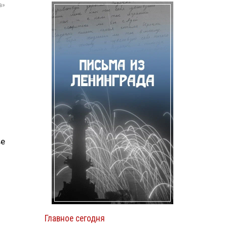
а»
ве
Главное сегодня