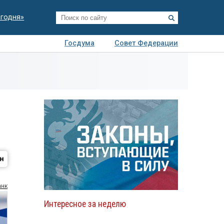
егодня»
Госдума
Совет Федерации
я
Авто
Недвижимость
Технологии
иза
анк
Интересное за неделю