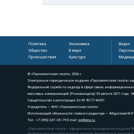
Политика
Экономика
Видео
Общество
В мире
Персон
Происшествия
Культура
Медиац
© «Парламентская газета», 2026 г.
Электронное периодическое издание «Парламентская газета» за
Федеральной службе по надзору в сфере связи, информационных
массовых коммуникаций (Роскомнадзор) 05 августа 2011 года. 1
Свидетельство о регистрации Эл № ФС77-46097
Учредитель — АНО «Парламентская газета»
Исполняющий обязанности главного редактора — Абдуллаев М.Р
Тел.: +7 (495) 637–69–79 E-mail:
pg@pnp.ru
«Парламентская газета» - официальное еженедельное издание Фе
федеральных конституционных законов, федеральных законов и а