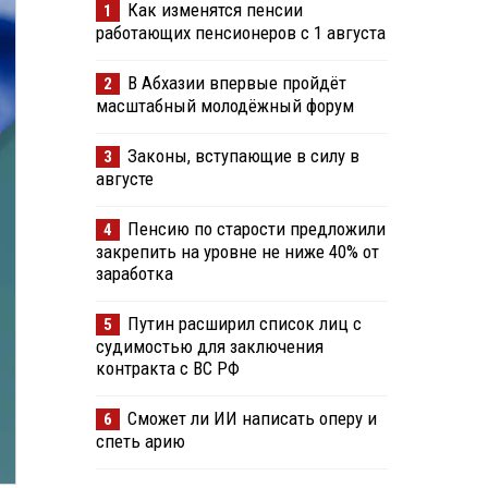
Как изменятся пенсии
1
работающих пенсионеров с 1 августа
В Абхазии впервые пройдёт
2
масштабный молодёжный форум
Законы, вступающие в силу в
3
августе
Пенсию по старости предложили
4
закрепить на уровне не ниже 40% от
заработка
Путин расширил список лиц с
5
судимостью для заключения
контракта с ВС РФ
Сможет ли ИИ написать оперу и
6
спеть арию