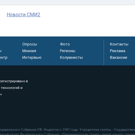
Новости СМИ2
Опросы
Фото
Контакты
ы
Мнения
Регионы
Реклама
ентр
Интервью
Колумнисты
Вакансии
регистрировано в
 технологий и
8+
.
дерального Собрания РФ. Издается с 1997 года. Учредители газеты - Государств
ктов палат Федерального Собрания. «Парламентская газета» имеет пункты печати