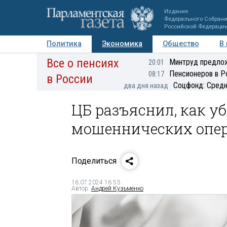
Издание
Федерального Собран
Российской Федераци
Политика
Экономика
Общество
В
Все о пенсиях
Фото
Авторы
Персоны
Мнения
Регионы
Минтруд предлож
20:01
Пенсионеров в Р
08:17
в России
Соцфонд: Средн
два дня назад
ЦБ разъяснил, как у
мошеннических опе
Поделиться
16.07.2024 16:53
Автор:
Андрей Кузьменко