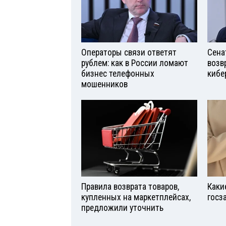
Операторы связи ответят
Сена
рублем: как в России ломают
возв
бизнес телефонных
кибе
мошенников
Правила возврата товаров,
Каки
купленных на маркетплейсах,
госз
предложили уточнить