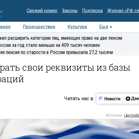
Свежий номер
Законы
Подписка
Журнал «РФ с
ия
и
 мире
Происшествия
Культура
Ещё
Медиацентр
Интервью
Колумнисты
Делова
ил расширить категории лиц, имеющих право на две пенсии
эксперт
оссии за год стало меньше на 409 тысяч человек
яя пенсия по старости в России превысила 27,2 тысячи
брать свои реквизиты из базы
раций
Читать нас в
Источник:
Центроб