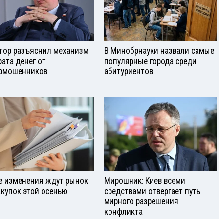
тор разъяснил механизм
В Минобрнауки назвали самые
рата денег от
популярные города среди
рмошенников
абитуриентов
е изменения ждут рынок
Мирошник: Киев всеми
акупок этой осенью
средствами отвергает путь
мирного разрешения
конфликта