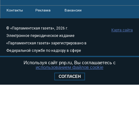
Контакты
Реклама
Вакансии
© «Парламентская газета», 2026 г.
Карта сайта
Электронное периодическое издание
«Парламентская газета» зарегистрировано в
Федеральной службе по надзору в сфере
связи, информационных технологий и
Используя сайт pnp.ru, Вы соглашаетесь с
массовых коммуникаций (Роскомнадзор) 05
использованием файлов cookie
августа 2011 года. 18+
СОГЛАСЕН
Свидетельство о регистрации Эл № ФС77-
46097
Учредитель — АНО «Парламентская газета»
Исполняющий обязанности главного
редактора — Абдуллаев М.Р.
Тел.: +7 (495) 637–69–79 E-mail:
pg@pnp.ru
«Парламентская газета» - официальное еженедельное издание
Федерального Собрания РФ. Издается с 1997 года. Учредители
газеты - Государственная Дума и Совет Федерации РФ. Официальный