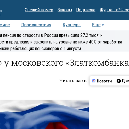
Свежий номер
Законы
Подписка
Журнал «РФ с
ия
и
 мире
Происшествия
Культура
Ещё
Медиацентр
Интервью
Колумнисты
Делова
я пенсия по старости в России превысила 27,2 тысячи
эксперт
ости предложили закрепить на уровне не ниже 40% от заработка
енсии работающих пенсионеров с 1 августа
 у московского «Златкомбанка
Читать нас в