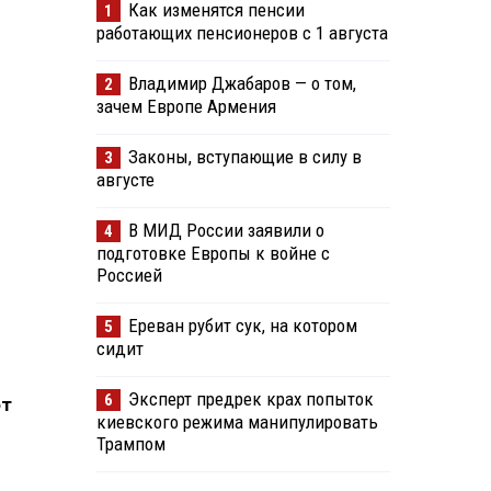
Как изменятся пенсии
1
работающих пенсионеров с 1 августа
Владимир Джабаров — о том,
2
зачем Европе Армения
Законы, вступающие в силу в
3
августе
В МИД России заявили о
4
подготовке Европы к войне с
Россией
Ереван рубит сук, на котором
5
сидит
Эксперт предрек крах попыток
6
от
киевского режима манипулировать
Трампом