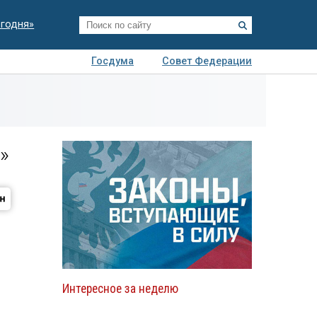
егодня»
Госдума
Совет Федерации
я
Авто
Недвижимость
Технологии
иза
»
Интересное за неделю