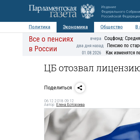
Издание
Федерального Собран
Российской Федераци
Политика
Экономика
Общество
В
Все о пенсиях
Фото
Авторы
Персоны
Мнения
Регионы
Соцфонд: Средня
вчера
Пенсию по стар
два дня назад
в России
Как изменятся п
01.08.2026
ЦБ отозвал лицензию
Поделиться
06.12.2018 09:12
Автор:
Елена Ботороева