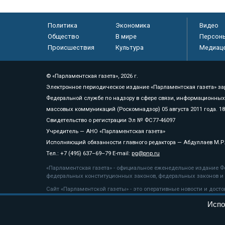
Политика
Экономика
Видео
Общество
В мире
Персон
Происшествия
Культура
Медиац
© «Парламентская газета», 2026 г.
Электронное периодическое издание «Парламентская газета» за
Федеральной службе по надзору в сфере связи, информационных
массовых коммуникаций (Роскомнадзор) 05 августа 2011 года. 1
Свидетельство о регистрации Эл № ФС77-46097
Учредитель — АНО «Парламентская газета»
Исполняющий обязанности главного редактора — Абдуллаев М.Р
Тел.: +7 (495) 637–69–79 E-mail:
pg@pnp.ru
«Парламентская газета» - официальное еженедельное издание Фе
федеральных конституционных законов, федеральных законов и а
Сайт «Парламентской газеты» - это оперативные новости и дост
«Парламентской газеты» активная ссылка на pnp.ru обязательна.
Испо
На информационном ресурсе применяются
рекомендательные т
Положение о защите персональных данных