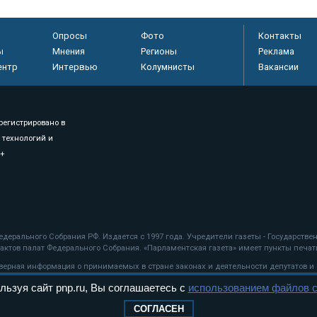
Опросы
Фото
Контакты
ы
Мнения
Регионы
Реклама
ентр
Интервью
Колумнисты
Вакансии
регистрировано в
 технологий и
8+
.
дерального Собрания РФ. Издается с 1997 года. Учредители газеты - Государств
ктов палат Федерального Собрания. «Парламентская газета» имеет пункты печати
оверная информация о принимаемых в стране законах и деятельности депутатов и
льзуя сайт pnp.ru, Вы соглашаетесь с
использованием файлов c
ехнологии
СОГЛАСЕН