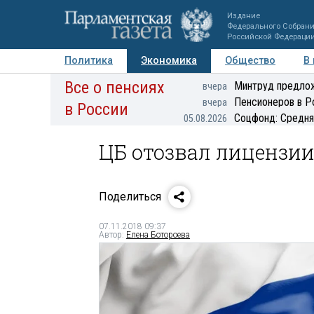
Издание
Федерального Собран
Российской Федераци
Политика
Экономика
Общество
В
Все о пенсиях
Фото
Авторы
Персоны
Мнения
Регионы
Минтруд предлож
вчера
Пенсионеров в Р
вчера
в России
Соцфонд: Средня
05.08.2026
ЦБ отозвал лицензии
Поделиться
07.11.2018 09:37
Автор:
Елена Ботороева