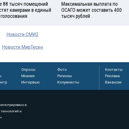
е 88 тысяч помещений
Максимальная выплата по
стят камерами в единый
ОСАГО может составить 400
 голосования
тысяч рублей
Новости СМИ2
Новости МирТесен
Опросы
Фото
Контакты
ы
Мнения
Регионы
Реклама
ентр
Интервью
Колумнисты
Вакансии
регистрировано в
 технологий и
8+