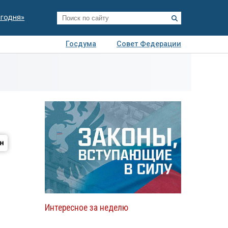
егодня»
Госдума
Совет Федерации
я
Авто
Недвижимость
Технологии
иза
Интересное за неделю