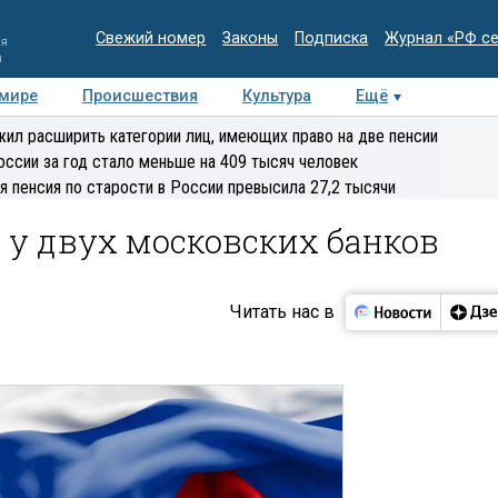
Свежий номер
Законы
Подписка
Журнал «РФ с
ия
и
 мире
Происшествия
Культура
Ещё
Медиацентр
Интервью
Колумнисты
Делова
ил расширить категории лиц, имеющих право на две пенсии
эксперт
оссии за год стало меньше на 409 тысяч человек
я пенсия по старости в России превысила 27,2 тысячи
 у двух московских банков
Читать нас в