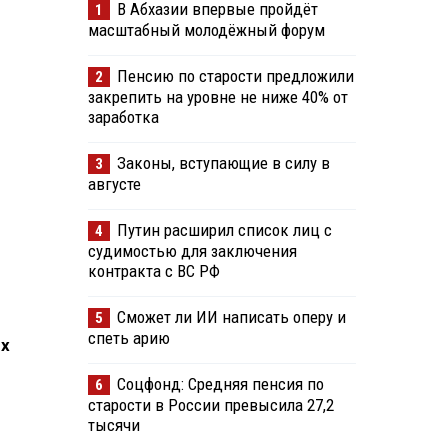
В Абхазии впервые пройдёт
1
масштабный молодёжный форум
Пенсию по старости предложили
2
закрепить на уровне не ниже 40% от
заработка
Законы, вступающие в силу в
3
августе
Путин расширил список лиц с
4
судимостью для заключения
контракта с ВС РФ
Сможет ли ИИ написать оперу и
5
спеть арию
их
Соцфонд: Средняя пенсия по
6
старости в России превысила 27,2
тысячи