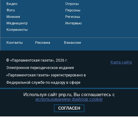
Видео
Опросы
Фото
Персоны
Мнения
Регионы
Медиацентр
Интервью
Колумнисты
Контакты
Реклама
Вакансии
© «Парламентская газета», 2026 г.
Карта сайта
Электронное периодическое издание
«Парламентская газета» зарегистрировано в
Федеральной службе по надзору в сфере
связи, информационных технологий и
Используя сайт pnp.ru, Вы соглашаетесь с
массовых коммуникаций (Роскомнадзор) 05
использованием файлов cookie
августа 2011 года. 18+
СОГЛАСЕН
Свидетельство о регистрации Эл № ФС77-
46097
Учредитель — АНО «Парламентская газета»
Исполняющий обязанности главного