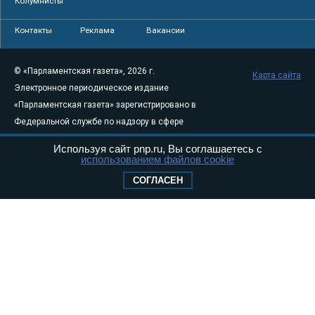
Колумнисты
Контакты
Реклама
Вакансии
© «Парламентская газета», 2026 г.
Карта сайта
Электронное периодическое издание
«Парламентская газета» зарегистрировано в
Федеральной службе по надзору в сфере
связи, информационных технологий и
Используя сайт pnp.ru, Вы соглашаетесь с
массовых коммуникаций (Роскомнадзор) 05
использованием файлов cookie
августа 2011 года. 18+
СОГЛАСЕН
Свидетельство о регистрации Эл № ФС77-
46097
Учредитель — АНО «Парламентская газета»
Исполняющий обязанности главного
редактора — Абдуллаев М.Р.
Тел.: +7 (495) 637–69–79 E-mail:
pg@pnp.ru
«Парламентская газета» - официальное еженедельное издание
Федерального Собрания РФ. Издается с 1997 года. Учредители