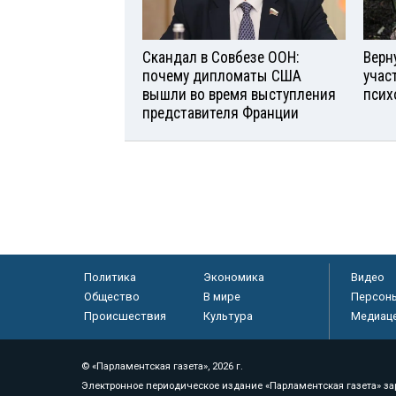
Скандал в Совбезе ООН:
Верн
почему дипломаты США
учас
вышли во время выступления
псих
представителя Франции
Политика
Экономика
Видео
Общество
В мире
Персон
Происшествия
Культура
Медиац
© «Парламентская газета», 2026 г.
Электронное периодическое издание «Парламентская газета» за