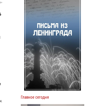
а»
6
1
и
Главное сегодня
н.