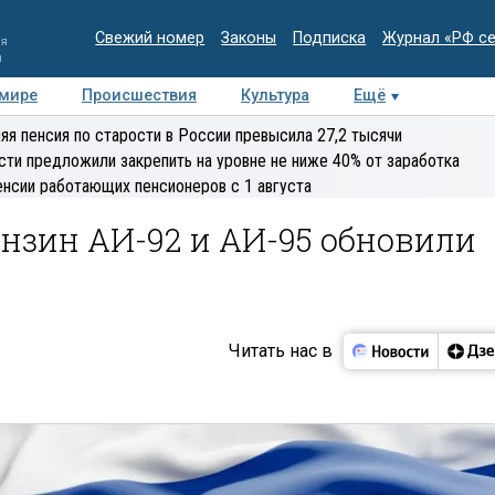
Свежий номер
Законы
Подписка
Журнал «РФ с
ия
и
 мире
Происшествия
Культура
Ещё
Медиацентр
Интервью
Колумнисты
Делова
яя пенсия по старости в России превысила 27,2 тысячи
эксперт
сти предложили закрепить на уровне не ниже 40% от заработка
енсии работающих пенсионеров с 1 августа
нзин АИ-92 и АИ-95 обновили
Читать нас в