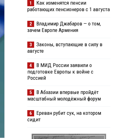
Как изменятся пенсии
1
работающих пенсионеров с 1 августа
Владимир Джабаров — о том,
2
зачем Европе Армения
Законы, вступающие в силу в
3
августе
В МИД России заявили о
4
подготовке Европы к войне с
Россией
В Абхазии впервые пройдёт
5
масштабный молодёжный форум
Ереван рубит сук, на котором
6
сидит