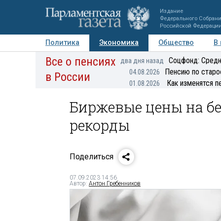
Издание
Федерального Собран
Российской Федераци
Политика
Экономика
Общество
В
Все о пенсиях
Фото
Авторы
Персоны
Мнения
Регионы
Соцфонд: Средн
два дня назад
Пенсию по старо
04.08.2026
в России
Как изменятся п
01.08.2026
Биржевые цены на бе
рекорды
Поделиться
07.09.2023 14:56
Автор:
Антон Гребенников