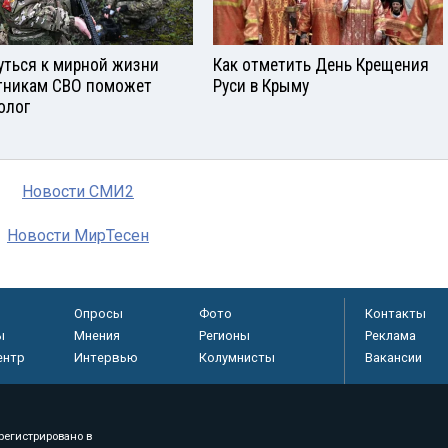
уться к мирной жизни
Как отметить День Крещения
тникам СВО поможет
Руси в Крыму
олог
Новости СМИ2
Новости МирТесен
Опросы
Фото
Контакты
ы
Мнения
Регионы
Реклама
ентр
Интервью
Колумнисты
Вакансии
регистрировано в