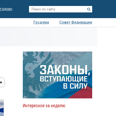
егодня»
Госдума
Совет Федерации
я
Авто
Недвижимость
Технологии
иза
Интересное за неделю