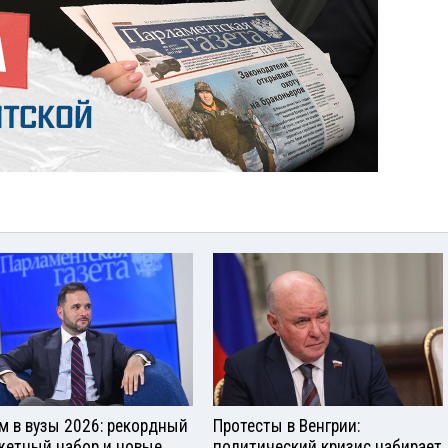
м в вузы 2026: рекордный
Протесты в Венгрии:
етный набор и новые
политический кризис набирает