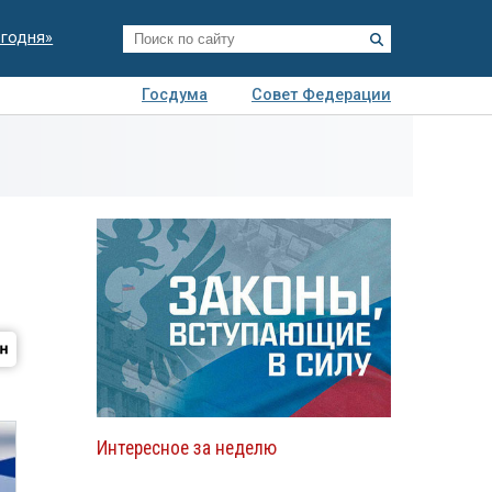
егодня»
Госдума
Совет Федерации
я
Авто
Недвижимость
Технологии
иза
Интересное за неделю