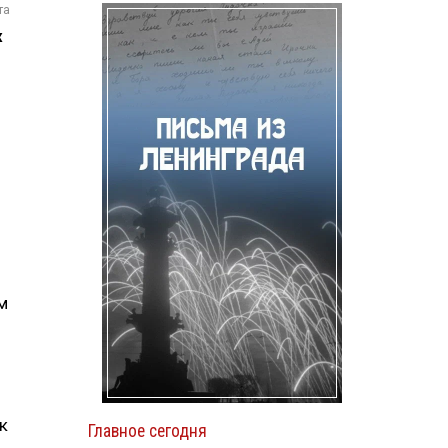
та
х
м
к
Главное сегодня