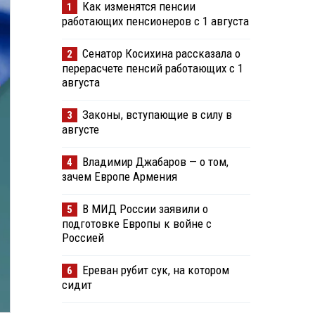
Как изменятся пенсии
1
работающих пенсионеров с 1 августа
Сенатор Косихина рассказала о
2
перерасчете пенсий работающих с 1
августа
Законы, вступающие в силу в
3
августе
Владимир Джабаров — о том,
4
зачем Европе Армения
В МИД России заявили о
5
подготовке Европы к войне с
Россией
Ереван рубит сук, на котором
6
сидит