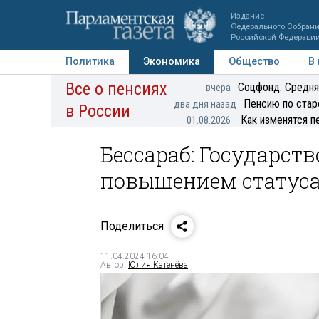
Издание
Федерального Собран
Российской Федераци
Политика
Экономика
Общество
В
Все о пенсиях
Фото
Авторы
Персоны
Мнения
Регионы
Соцфонд: Средня
вчера
Пенсию по стар
два дня назад
в России
Как изменятся п
01.08.2026
Бессараб: Государств
повышением статуса
Поделиться
11.04.2024 16:04
Автор:
Юлия Катенёва