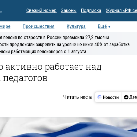
Свежий номер
Законы
Подписка
Журнал «РФ с
ия
и
 мире
Происшествия
Культура
Ещё
Медиацентр
Интервью
Колумнисты
Делова
я пенсия по старости в России превысила 27,2 тысячи
эксперт
ости предложили закрепить на уровне не ниже 40% от заработка
енсии работающих пенсионеров с 1 августа
о активно работает над
 педагогов
Читать нас в