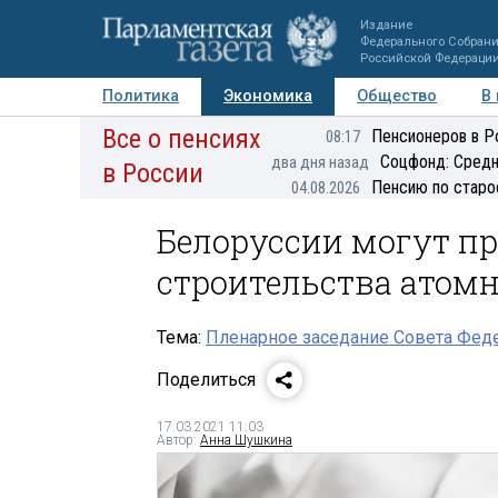
Издание
Федерального Собран
Российской Федераци
Политика
Экономика
Общество
В
Все о пенсиях
Фото
Авторы
Персоны
Мнения
Регионы
Пенсионеров в Р
08:17
Соцфонд: Средн
два дня назад
в России
Пенсию по старо
04.08.2026
Белоруссии могут пр
строительства атом
Тема:
Пленарное заседание Совета Феде
Поделиться
17.03.2021 11:03
Автор:
Анна Шушкина