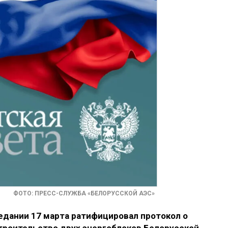
ФОТО: ПРЕСС-СЛУЖБА «БЕЛОРУССКОЙ АЭС»
едании 17 марта ратифицировал протокол о