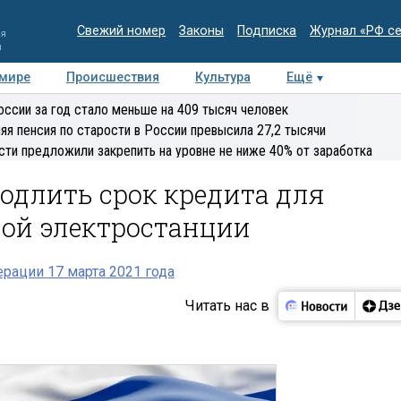
Свежий номер
Законы
Подписка
Журнал «РФ с
ия
и
 мире
Происшествия
Культура
Ещё
Медиацентр
Интервью
Колумнисты
Делова
оссии за год стало меньше на 409 тысяч человек
эксперт
яя пенсия по старости в России превысила 27,2 тысячи
сти предложили закрепить на уровне не ниже 40% от заработка
одлить срок кредита для
ной электростанции
рации 17 марта 2021 года
Читать нас в