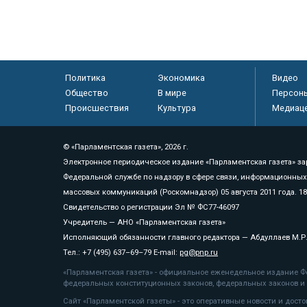
Политика
Экономика
Видео
Общество
В мире
Персон
Происшествия
Культура
Медиац
© «Парламентская газета», 2026 г.
Электронное периодическое издание «Парламентская газета» за
Федеральной службе по надзору в сфере связи, информационных
массовых коммуникаций (Роскомнадзор) 05 августа 2011 года. 1
Свидетельство о регистрации Эл № ФС77-46097
Учредитель — АНО «Парламентская газета»
Исполняющий обязанности главного редактора — Абдуллаев М.Р
Тел.: +7 (495) 637–69–79 E-mail:
pg@pnp.ru
«Парламентская газета» - официальное еженедельное издание Фе
федеральных конституционных законов, федеральных законов и а
Сайт «Парламентской газеты» - это оперативные новости и дост