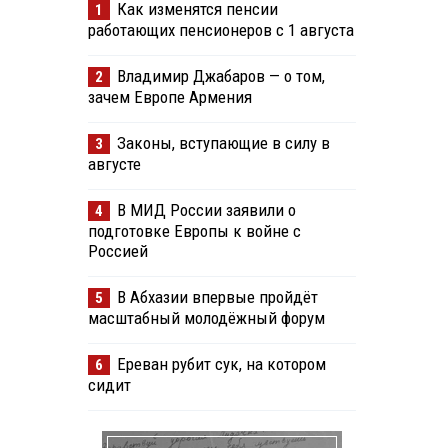
Как изменятся пенсии
1
работающих пенсионеров с 1 августа
Владимир Джабаров — о том,
2
зачем Европе Армения
Законы, вступающие в силу в
3
августе
В МИД России заявили о
4
подготовке Европы к войне с
Россией
В Абхазии впервые пройдёт
5
масштабный молодёжный форум
Ереван рубит сук, на котором
6
сидит