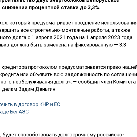
строительство двух энергоблоков Белорусской
 снижении процентной ставки до 3,3%.
кол, который предусматривает продление использовани
авершить все строительно-монтажные работы, а также
ого долга с 1 апреля 2021 года на 1 апреля 2023 года.
авка должна быть заменена на фиксированную — 3,3
к кредитора протоколом предусматривается право наше
 кредита или объявить всю задолженность по соглашен
ьного необслуживания долга», — сообщил член Комитета
 делам Вадим Деньгин.
ючить в договор КНР и ЕС
каде БелАЭС
м, будет способствовать долгосрочному российско-