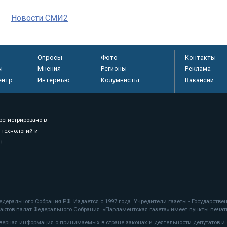
Новости СМИ2
Опросы
Фото
Контакты
ы
Мнения
Регионы
Реклама
ентр
Интервью
Колумнисты
Вакансии
регистрировано в
 технологий и
8+
.
дерального Собрания РФ. Издается с 1997 года. Учредители газеты - Государств
ктов палат Федерального Собрания. «Парламентская газета» имеет пункты печати
оверная информация о принимаемых в стране законах и деятельности депутатов и