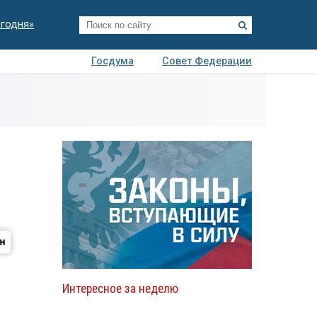
егодня»
Госдума
Совет Федерации
я
Авто
Недвижимость
Технологии
иза
Интересное за неделю