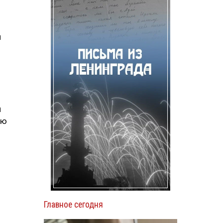
я
й
ию
Главное сегодня