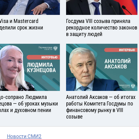
Visа и Mastercard
Госдума VIII созыва приняла
делили срок жизни
рекордное количество законов
в защиту людей
о-сопрано Людмила
Анатолий Аксаков — об итогах
ецова — об уроках музыки
работы Комитета Госдумы по
олах и духовном пении
финансовому рынку в VIII
созыве
Новости СМИ2