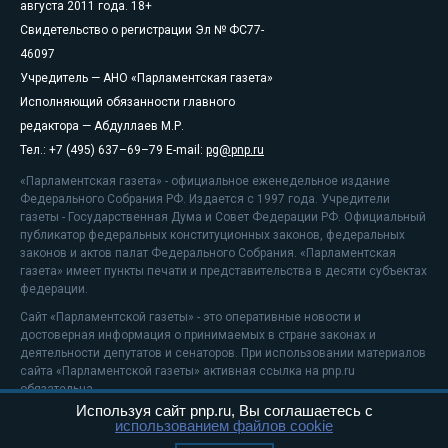
августа 2011 года. 18+
Свидетельство о регистрации Эл № ФС77-
46097
Учредитель — АНО «Парламентская газета»
Исполняющий обязанности главного
редактора — Абдуллаев М.Р.
Тел.: +7 (495) 637–69–79 E-mail:
pg@pnp.ru
«Парламентская газета» - официальное еженедельное издание
Федерального Собрания РФ. Издается с 1997 года. Учредители
газеты - Государственная Дума и Совет Федерации РФ. Официальный
публикатор федеральных конституционных законов, федеральных
законов и актов палат Федерального Собрания. «Парламентская
газета» имеет пункты печати и представительства в десяти субъектах
федерации.
Сайт «Парламентской газеты» - это оперативные новости и
достоверная информация о принимаемых в стране законах и
деятельности депутатов и сенаторов. При использовании материалов
сайта «Парламентской газеты» активная ссылка на pnp.ru
обязательна.
Используя сайт pnp.ru, Вы соглашаетесь с
На информационном ресурсе применяются
рекомендательные
использованием файлов cookie
технологии