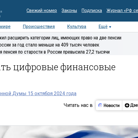
Свежий номер
Законы
Подписка
Журнал «РФ с
ия
и
 мире
Происшествия
Культура
Ещё
Медиацентр
Интервью
Колумнисты
Делова
ил расширить категории лиц, имеющих право на две пенсии
эксперт
оссии за год стало меньше на 409 тысяч человек
я пенсия по старости в России превысила 27,2 тысячи
ать цифровые финансовые
нной Думы 15 октября 2024 года
Читать нас в