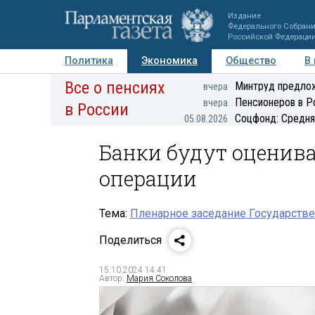
Издание
Федерального Собран
Российской Федераци
Политика
Экономика
Общество
В
Все о пенсиях
Фото
Авторы
Персоны
Мнения
Регионы
Минтруд предлож
вчера
Пенсионеров в Р
вчера
в России
Соцфонд: Средня
05.08.2026
Банки будут оценив
операции
Тема:
Пленарное заседание Государстве
Поделиться
15.10.2024 14:41
Автор:
Мария Соколова