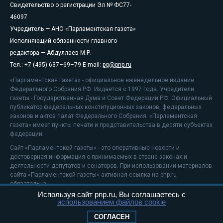
Свидетельство о регистрации Эл № ФС77-
46097
Учредитель — АНО «Парламентская газета»
Исполняющий обязанности главного
редактора — Абдуллаев М.Р.
Тел.: +7 (495) 637–69–79 E-mail:
pg@pnp.ru
«Парламентская газета» - официальное еженедельное издание
Федерального Собрания РФ. Издается с 1997 года. Учредители
газеты - Государственная Дума и Совет Федерации РФ. Официальный
публикатор федеральных конституционных законов, федеральных
законов и актов палат Федерального Собрания. «Парламентская
газета» имеет пункты печати и представительства в десяти субъектах
федерации.
Сайт «Парламентской газеты» - это оперативные новости и
достоверная информация о принимаемых в стране законах и
деятельности депутатов и сенаторов. При использовании материалов
сайта «Парламентской газеты» активная ссылка на pnp.ru
обязательна.
Используя сайт pnp.ru, Вы соглашаетесь с
На информационном ресурсе применяются
рекомендательные
использованием файлов cookie
технологии
Положение о защите персональных данных
СОГЛАСЕН