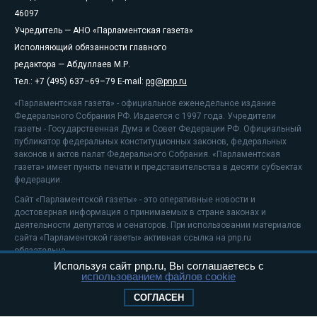
46097
Учредитель — АНО «Парламентская газета»
Исполняющий обязанности главного
редактора — Абдуллаев М.Р.
Тел.: +7 (495) 637–69–79 E-mail:
pg@pnp.ru
«Парламентская газета» - официальное еженедельное издание
Федерального Собрания РФ. Издается с 1997 года. Учредители
газеты - Государственная Дума и Совет Федерации РФ. Официальный
публикатор федеральных конституционных законов, федеральных
законов и актов палат Федерального Собрания. «Парламентская
газета» имеет пункты печати и представительства в десяти субъектах
федерации.
Сайт «Парламентской газеты» - это оперативные новости и
достоверная информация о принимаемых в стране законах и
деятельности депутатов и сенаторов. При использовании материалов
сайта «Парламентской газеты» активная ссылка на pnp.ru
обязательна.
Используя сайт pnp.ru, Вы соглашаетесь с
На информационном ресурсе применяются
рекомендательные
использованием файлов cookie
технологии
Положение о защите персональных данных
СОГЛАСЕН