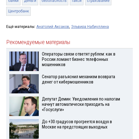
банки
деньги
безопасность
такси
страхование
Центробанк
Ещё материалы:
Анатолий Аксаков
,
Эльвира Набиуллина
Рекомендуемые материалы
Операторы связи ответят рублем: как в
России ломают бизнес телефонных
мошенников
Сенатор разъяснил механизм возврата
денег от кибермошенников
Депутат Демин: Уведомления по налогам
начнут автоматически приходить на
«Госуслуги»
До +30 градусов прогреется воздух в
Москве на предстоящих выходных