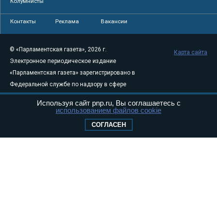
Колумнисты
Контакты
Реклама
Вакансии
© «Парламентская газета», 2026 г.
Карта сайта
Электронное периодическое издание
«Парламентская газета» зарегистрировано в
Федеральной службе по надзору в сфере
связи, информационных технологий и
Используя сайт pnp.ru, Вы соглашаетесь с
массовых коммуникаций (Роскомнадзор) 05
использованием файлов cookie
августа 2011 года. 18+
СОГЛАСЕН
Свидетельство о регистрации Эл № ФС77-
46097
Учредитель — АНО «Парламентская газета»
Исполняющий обязанности главного
редактора — Абдуллаев М.Р.
Тел.: +7 (495) 637–69–79 E-mail:
pg@pnp.ru
«Парламентская газета» - официальное еженедельное издание
Федерального Собрания РФ. Издается с 1997 года. Учредители